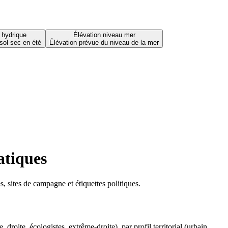
 hydrique
Élévation niveau mer
sol sec en été
Élévation prévue du niveau de la mer
atiques
 sites de campagne et étiquettes politiques.
oite, écologistes, extrême-droite), par profil territorial (urbain,