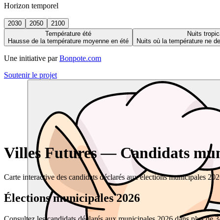
Horizon temporel
2030
2050
2100
Température été
Nuits tropic
Hausse de la température moyenne en été
Nuits où la température ne 
Une initiative par
Bonpote.com
Soutenir le projet
Villes Futures — Candidats muni
Carte interactive des candidats déclarés aux élections municipales 20
Élections municipales 2026
Consultez les candidats déclarés aux municipales 2026 dans plus de 34 0