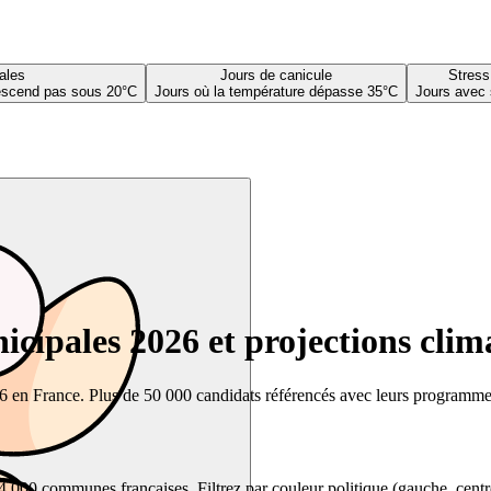
ales
Jours de canicule
Stress
descend pas sous 20°C
Jours où la température dépasse 35°C
Jours avec 
cipales 2026 et projections clim
26 en France. Plus de 50 000 candidats référencés avec leurs programmes,
00 communes françaises. Filtrez par couleur politique (gauche, centre, dr