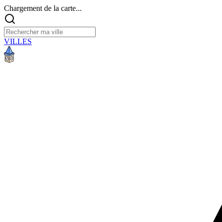
Chargement de la carte...
VILLES