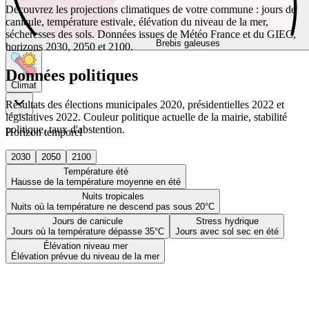
Découvrez les projections climatiques de votre commune : jours de
canicule, température estivale, élévation du niveau de la mer,
sécheresses des sols. Données issues de Météo France et du GIEC,
Brebis galeuses
horizons 2030, 2050 et 2100.
Données politiques
Climat
Résultats des élections municipales 2020, présidentielles 2022 et
législatives 2022. Couleur politique actuelle de la mairie, stabilité
politique, taux d'abstention.
Horizon temporel
2030
2050
2100
Température été
Hausse de la température moyenne en été
Nuits tropicales
Nuits où la température ne descend pas sous 20°C
Jours de canicule
Stress hydrique
Jours où la température dépasse 35°C
Jours avec sol sec en été
Élévation niveau mer
Élévation prévue du niveau de la mer