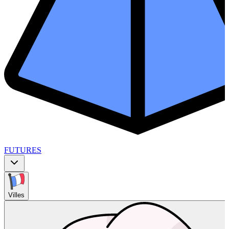
FUTURES
Villes