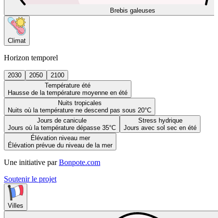
Brebis galeuses
Climat
Horizon temporel
2030
2050
2100
Température été
Hausse de la température moyenne en été
Nuits tropicales
Nuits où la température ne descend pas sous 20°C
Jours de canicule
Stress hydrique
Jours où la température dépasse 35°C
Jours avec sol sec en été
Élévation niveau mer
Élévation prévue du niveau de la mer
Une initiative par
Bonpote.com
Soutenir le projet
Villes