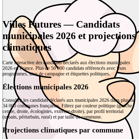
Villes Futures — Candidats
municipales 2026 et projections
climatiques
Carte interactive des candidats déclarés aux élections municipales
2026 en France. Plus de 50 000 candidats référencés avec leurs
programmes, sites de campagne et étiquettes politiques.
Élections municipales 2026
Consultez les candidats déclarés aux municipales 2026 dans plus de
34 000 communes françaises. Filtrez par couleur politique (gauche,
centre, droite, écologistes, extrême-droite), par profil territorial
(urbain, périurbain, rural) et par taille de commune.
Projections climatiques par commune