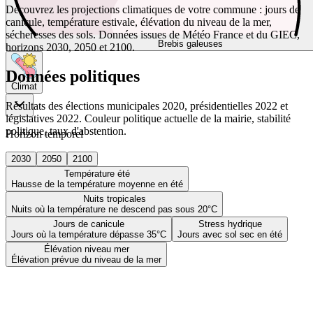
Découvrez les projections climatiques de votre commune : jours de
canicule, température estivale, élévation du niveau de la mer,
sécheresses des sols. Données issues de Météo France et du GIEC,
Brebis galeuses
horizons 2030, 2050 et 2100.
Données politiques
Climat
Résultats des élections municipales 2020, présidentielles 2022 et
législatives 2022. Couleur politique actuelle de la mairie, stabilité
politique, taux d'abstention.
Horizon temporel
2030
2050
2100
Température été
Hausse de la température moyenne en été
Nuits tropicales
Nuits où la température ne descend pas sous 20°C
Jours de canicule
Stress hydrique
Jours où la température dépasse 35°C
Jours avec sol sec en été
Élévation niveau mer
Élévation prévue du niveau de la mer