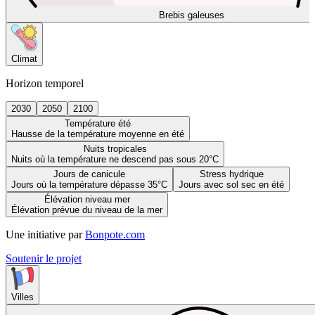
Brebis galeuses
Climat
Horizon temporel
2030
2050
2100
Température été
Hausse de la température moyenne en été
Nuits tropicales
Nuits où la température ne descend pas sous 20°C
Jours de canicule
Stress hydrique
Jours où la température dépasse 35°C
Jours avec sol sec en été
Élévation niveau mer
Élévation prévue du niveau de la mer
Une initiative par
Bonpote.com
Soutenir le projet
Villes