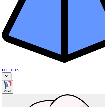
FUTURES
Villes