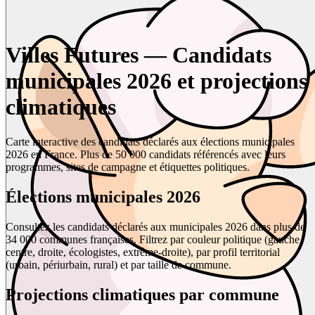
Villes Futures — Candidats
municipales 2026 et projections
climatiques
Carte interactive des candidats déclarés aux élections municipales
2026 en France. Plus de 50 000 candidats référencés avec leurs
programmes, sites de campagne et étiquettes politiques.
Élections municipales 2026
Consultez les candidats déclarés aux municipales 2026 dans plus de
34 000 communes françaises. Filtrez par couleur politique (gauche,
centre, droite, écologistes, extrême-droite), par profil territorial
(urbain, périurbain, rural) et par taille de commune.
Projections climatiques par commune