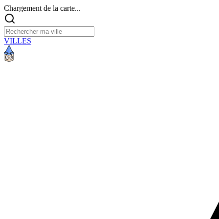
Chargement de la carte...
VILLES