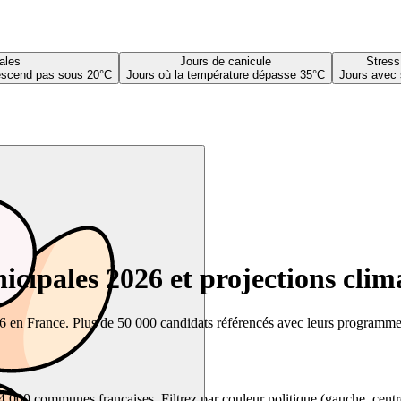
ales
Jours de canicule
Stress
descend pas sous 20°C
Jours où la température dépasse 35°C
Jours avec 
cipales 2026 et projections clim
26 en France. Plus de 50 000 candidats référencés avec leurs programmes,
00 communes françaises. Filtrez par couleur politique (gauche, centre, dr