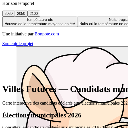
Horizon temporel
2030
2050
2100
Température été
Nuits tropic
Hausse de la température moyenne en été
Nuits où la température ne 
Une initiative par
Bonpote.com
Soutenir le projet
Villes Futures — Candidats muni
Carte interactive des candidats déclarés aux élections municipales 20
Élections municipales 2026
Consultez les candidats déclarés aux municipales 2026 dans plus de 34 0