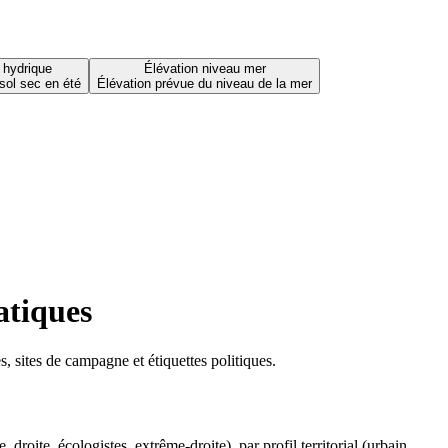
 hydrique
Élévation niveau mer
sol sec en été
Élévation prévue du niveau de la mer
atiques
 sites de campagne et étiquettes politiques.
oite, écologistes, extrême-droite), par profil territorial (urbain,