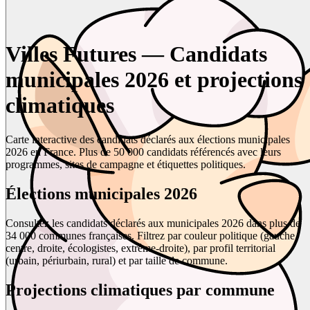
Villes Futures — Candidats
municipales 2026 et projections
climatiques
Carte interactive des candidats déclarés aux élections municipales
2026 en France. Plus de 50 000 candidats référencés avec leurs
programmes, sites de campagne et étiquettes politiques.
Élections municipales 2026
Consultez les candidats déclarés aux municipales 2026 dans plus de
34 000 communes françaises. Filtrez par couleur politique (gauche,
centre, droite, écologistes, extrême-droite), par profil territorial
(urbain, périurbain, rural) et par taille de commune.
Projections climatiques par commune