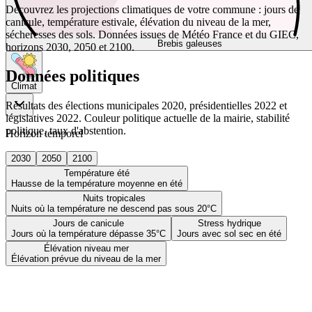
Découvrez les projections climatiques de votre commune : jours de
canicule, température estivale, élévation du niveau de la mer,
sécheresses des sols. Données issues de Météo France et du GIEC,
Brebis galeuses
horizons 2030, 2050 et 2100.
Données politiques
Climat
Résultats des élections municipales 2020, présidentielles 2022 et
législatives 2022. Couleur politique actuelle de la mairie, stabilité
politique, taux d'abstention.
Horizon temporel
2030
2050
2100
Température été
Hausse de la température moyenne en été
Nuits tropicales
Nuits où la température ne descend pas sous 20°C
Jours de canicule
Stress hydrique
Jours où la température dépasse 35°C
Jours avec sol sec en été
Élévation niveau mer
Élévation prévue du niveau de la mer