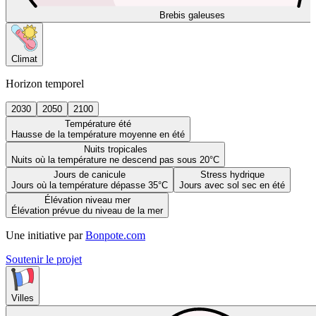
Brebis galeuses
Climat
Horizon temporel
2030
2050
2100
Température été
Hausse de la température moyenne en été
Nuits tropicales
Nuits où la température ne descend pas sous 20°C
Jours de canicule
Stress hydrique
Jours où la température dépasse 35°C
Jours avec sol sec en été
Élévation niveau mer
Élévation prévue du niveau de la mer
Une initiative par
Bonpote.com
Soutenir le projet
Villes