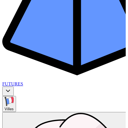
FUTURES
Villes