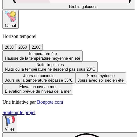
Brebis galeuses
Climat
Horizon temporel
2030
2050
2100
Température été
Hausse de la température moyenne en été
Nuits tropicales
Nuits où la température ne descend pas sous 20°C
Jours de canicule
Stress hydrique
Jours où la température dépasse 35°C
Jours avec sol sec en été
Élévation niveau mer
Élévation prévue du niveau de la mer
Une initiative par
Bonpote.com
Soutenir le projet
Villes