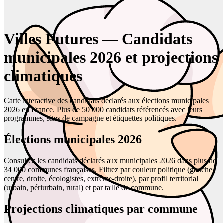
Villes Futures — Candidats
municipales 2026 et projections
climatiques
Carte interactive des candidats déclarés aux élections municipales
2026 en France. Plus de 50 000 candidats référencés avec leurs
programmes, sites de campagne et étiquettes politiques.
Élections municipales 2026
Consultez les candidats déclarés aux municipales 2026 dans plus de
34 000 communes françaises. Filtrez par couleur politique (gauche,
centre, droite, écologistes, extrême-droite), par profil territorial
(urbain, périurbain, rural) et par taille de commune.
Projections climatiques par commune