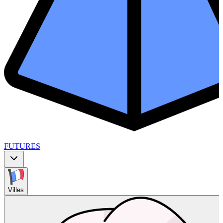
FUTURES
Villes