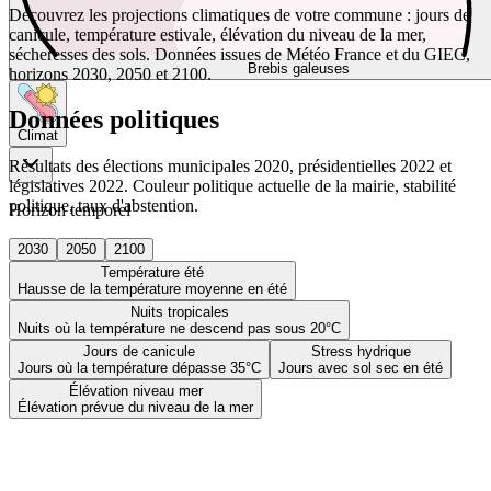
Découvrez les projections climatiques de votre commune : jours de
canicule, température estivale, élévation du niveau de la mer,
sécheresses des sols. Données issues de Météo France et du GIEC,
Brebis galeuses
horizons 2030, 2050 et 2100.
Données politiques
Climat
Résultats des élections municipales 2020, présidentielles 2022 et
législatives 2022. Couleur politique actuelle de la mairie, stabilité
politique, taux d'abstention.
Horizon temporel
2030
2050
2100
Température été
Hausse de la température moyenne en été
Nuits tropicales
Nuits où la température ne descend pas sous 20°C
Jours de canicule
Stress hydrique
Jours où la température dépasse 35°C
Jours avec sol sec en été
Élévation niveau mer
Élévation prévue du niveau de la mer