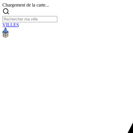
Chargement de la carte...
VILLES