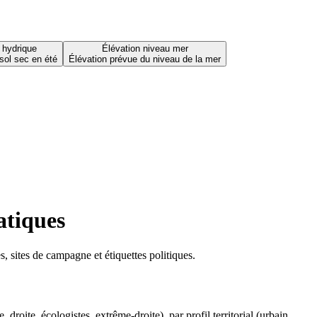
 hydrique
Élévation niveau mer
sol sec en été
Élévation prévue du niveau de la mer
atiques
 sites de campagne et étiquettes politiques.
oite, écologistes, extrême-droite), par profil territorial (urbain,