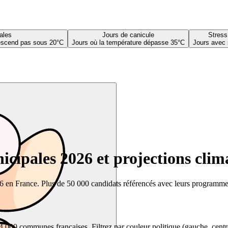
ales
Jours de canicule
Stress
descend pas sous 20°C
Jours où la température dépasse 35°C
Jours avec 
cipales 2026 et projections clim
26 en France. Plus de 50 000 candidats référencés avec leurs programmes,
00 communes françaises. Filtrez par couleur politique (gauche, centre, dr