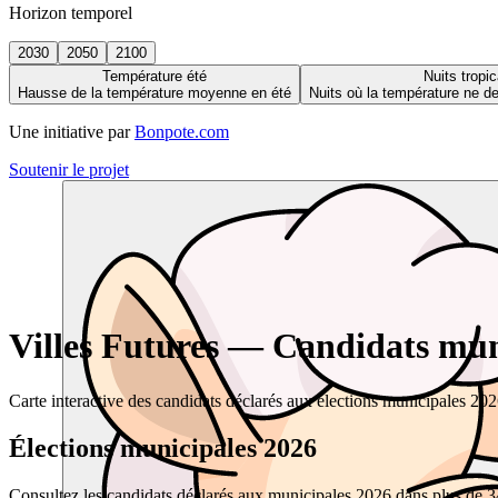
Horizon temporel
2030
2050
2100
Température été
Nuits tropic
Hausse de la température moyenne en été
Nuits où la température ne 
Une initiative par
Bonpote.com
Soutenir le projet
Villes Futures — Candidats muni
Carte interactive des candidats déclarés aux élections municipales 20
Élections municipales 2026
Consultez les candidats déclarés aux municipales 2026 dans plus de 34 0