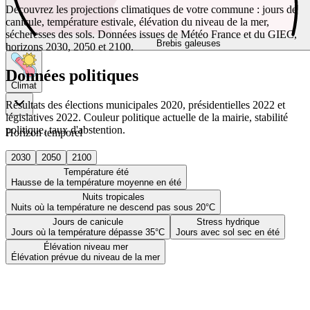
Découvrez les projections climatiques de votre commune : jours de
canicule, température estivale, élévation du niveau de la mer,
sécheresses des sols. Données issues de Météo France et du GIEC,
Brebis galeuses
horizons 2030, 2050 et 2100.
Données politiques
Climat
Résultats des élections municipales 2020, présidentielles 2022 et
législatives 2022. Couleur politique actuelle de la mairie, stabilité
politique, taux d'abstention.
Horizon temporel
2030
2050
2100
Température été
Hausse de la température moyenne en été
Nuits tropicales
Nuits où la température ne descend pas sous 20°C
Jours de canicule
Stress hydrique
Jours où la température dépasse 35°C
Jours avec sol sec en été
Élévation niveau mer
Élévation prévue du niveau de la mer