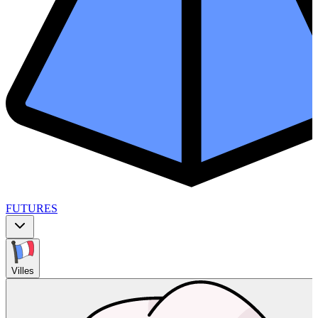
FUTURES
Villes