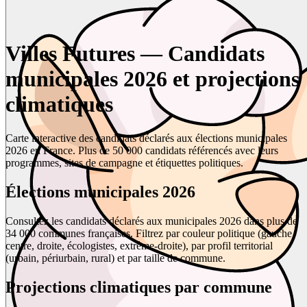
Villes Futures — Candidats
municipales 2026 et projections
climatiques
Carte interactive des candidats déclarés aux élections municipales
2026 en France. Plus de 50 000 candidats référencés avec leurs
programmes, sites de campagne et étiquettes politiques.
Élections municipales 2026
Consultez les candidats déclarés aux municipales 2026 dans plus de
34 000 communes françaises. Filtrez par couleur politique (gauche,
centre, droite, écologistes, extrême-droite), par profil territorial
(urbain, périurbain, rural) et par taille de commune.
Projections climatiques par commune