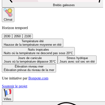
Brebis galeuses
Climat
Horizon temporel
2030
2050
2100
Température été
Hausse de la température moyenne en été
Nuits tropicales
Nuits où la température ne descend pas sous 20°C
Jours de canicule
Stress hydrique
Jours où la température dépasse 35°C
Jours avec sol sec en été
Élévation niveau mer
Élévation prévue du niveau de la mer
Une initiative par
Bonpote.com
Soutenir le projet
Villes