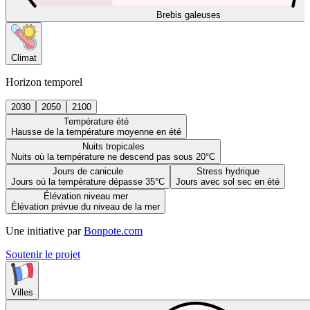
Brebis galeuses
Climat
Horizon temporel
2030
2050
2100
Température été
Hausse de la température moyenne en été
Nuits tropicales
Nuits où la température ne descend pas sous 20°C
Jours de canicule
Stress hydrique
Jours où la température dépasse 35°C
Jours avec sol sec en été
Élévation niveau mer
Élévation prévue du niveau de la mer
Une initiative par
Bonpote.com
Soutenir le projet
Villes