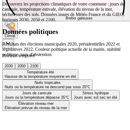
Découvrez les projections climatiques de votre commune : jours de
canicule, température estivale, élévation du niveau de la mer,
sécheresses des sols. Données issues de Météo France et du GIEC,
Brebis galeuses
horizons 2030, 2050 et 2100.
Données politiques
Climat
Résultats des élections municipales 2020, présidentielles 2022 et
législatives 2022. Couleur politique actuelle de la mairie, stabilité
politique, taux d'abstention.
Horizon temporel
2030
2050
2100
Température été
Hausse de la température moyenne en été
Nuits tropicales
Nuits où la température ne descend pas sous 20°C
Jours de canicule
Stress hydrique
Jours où la température dépasse 35°C
Jours avec sol sec en été
Élévation niveau mer
Élévation prévue du niveau de la mer