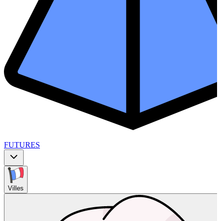
FUTURES
Villes