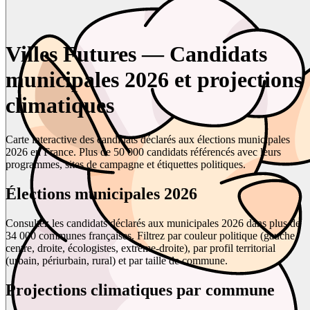
Villes Futures — Candidats
municipales 2026 et projections
climatiques
Carte interactive des candidats déclarés aux élections municipales
2026 en France. Plus de 50 000 candidats référencés avec leurs
programmes, sites de campagne et étiquettes politiques.
Élections municipales 2026
Consultez les candidats déclarés aux municipales 2026 dans plus de
34 000 communes françaises. Filtrez par couleur politique (gauche,
centre, droite, écologistes, extrême-droite), par profil territorial
(urbain, périurbain, rural) et par taille de commune.
Projections climatiques par commune