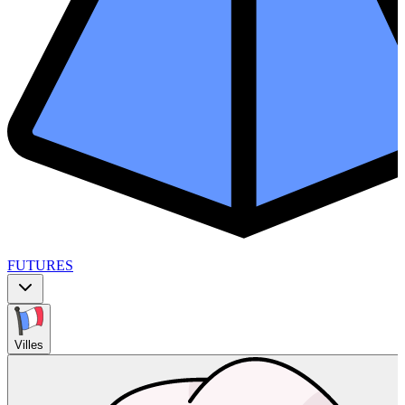
FUTURES
Villes