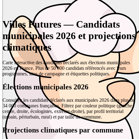
Villes Futures — Candidats
municipales 2026 et projections
climatiques
Carte interactive des candidats déclarés aux élections municipales
2026 en France. Plus de 50 000 candidats référencés avec leurs
programmes, sites de campagne et étiquettes politiques.
Élections municipales 2026
Consultez les candidats déclarés aux municipales 2026 dans plus de
34 000 communes françaises. Filtrez par couleur politique (gauche,
centre, droite, écologistes, extrême-droite), par profil territorial
(urbain, périurbain, rural) et par taille de commune.
Projections climatiques par commune