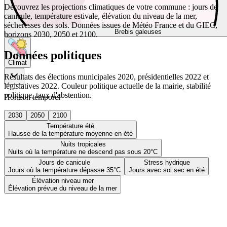
Découvrez les projections climatiques de votre commune : jours de
canicule, température estivale, élévation du niveau de la mer,
sécheresses des sols. Données issues de Météo France et du GIEC,
Brebis galeuses
horizons 2030, 2050 et 2100.
Données politiques
Climat
Résultats des élections municipales 2020, présidentielles 2022 et
législatives 2022. Couleur politique actuelle de la mairie, stabilité
politique, taux d'abstention.
Horizon temporel
2030
2050
2100
Température été
Hausse de la température moyenne en été
Nuits tropicales
Nuits où la température ne descend pas sous 20°C
Jours de canicule
Stress hydrique
Jours où la température dépasse 35°C
Jours avec sol sec en été
Élévation niveau mer
Élévation prévue du niveau de la mer