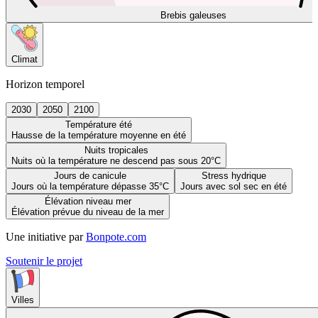
Brebis galeuses
Climat
Horizon temporel
2030
2050
2100
Température été
Hausse de la température moyenne en été
Nuits tropicales
Nuits où la température ne descend pas sous 20°C
Jours de canicule
Stress hydrique
Jours où la température dépasse 35°C
Jours avec sol sec en été
Élévation niveau mer
Élévation prévue du niveau de la mer
Une initiative par
Bonpote.com
Soutenir le projet
Villes