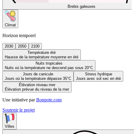
Brebis galeuses
Climat
Horizon temporel
2030
2050
2100
Température été
Hausse de la température moyenne en été
Nuits tropicales
Nuits où la température ne descend pas sous 20°C
Jours de canicule
Stress hydrique
Jours où la température dépasse 35°C
Jours avec sol sec en été
Élévation niveau mer
Élévation prévue du niveau de la mer
Une initiative par
Bonpote.com
Soutenir le projet
Villes