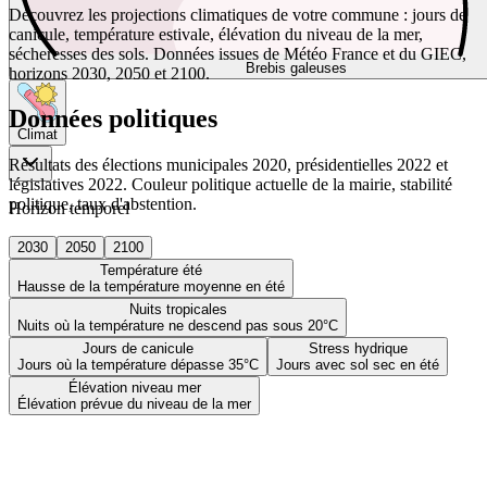
Découvrez les projections climatiques de votre commune : jours de
canicule, température estivale, élévation du niveau de la mer,
sécheresses des sols. Données issues de Météo France et du GIEC,
Brebis galeuses
horizons 2030, 2050 et 2100.
Données politiques
Climat
Résultats des élections municipales 2020, présidentielles 2022 et
législatives 2022. Couleur politique actuelle de la mairie, stabilité
politique, taux d'abstention.
Horizon temporel
2030
2050
2100
Température été
Hausse de la température moyenne en été
Nuits tropicales
Nuits où la température ne descend pas sous 20°C
Jours de canicule
Stress hydrique
Jours où la température dépasse 35°C
Jours avec sol sec en été
Élévation niveau mer
Élévation prévue du niveau de la mer