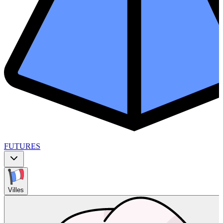
FUTURES
Villes