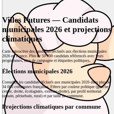
Villes Futures — Candidats
municipales 2026 et projections
climatiques
Carte interactive des candidats déclarés aux élections municipales
2026 en France. Plus de 50 000 candidats référencés avec leurs
programmes, sites de campagne et étiquettes politiques.
Élections municipales 2026
Consultez les candidats déclarés aux municipales 2026 dans plus de
34 000 communes françaises. Filtrez par couleur politique (gauche,
centre, droite, écologistes, extrême-droite), par profil territorial
(urbain, périurbain, rural) et par taille de commune.
Projections climatiques par commune