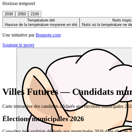
Horizon temporel
2030
2050
2100
Température été
Nuits tropic
Hausse de la température moyenne en été
Nuits où la température ne 
Une initiative par
Bonpote.com
Soutenir le projet
Villes Futures — Candidats muni
Carte interactive des candidats déclarés aux élections municipales 20
Élections municipales 2026
Consultez les candidats déclarés aux municipales 2026 dans plus de 34 0