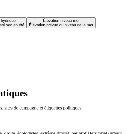
 hydrique
Élévation niveau mer
sol sec en été
Élévation prévue du niveau de la mer
atiques
 sites de campagne et étiquettes politiques.
oite, écologistes, extrême-droite), par profil territorial (urbain,