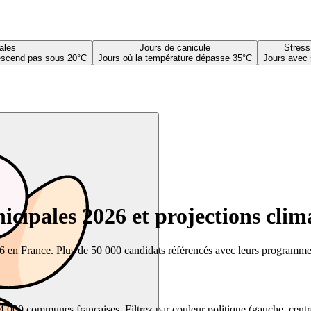
ales
Jours de canicule
Stress
descend pas sous 20°C
Jours où la température dépasse 35°C
Jours avec 
cipales 2026 et projections clim
26 en France. Plus de 50 000 candidats référencés avec leurs programmes,
00 communes françaises. Filtrez par couleur politique (gauche, centre, dr