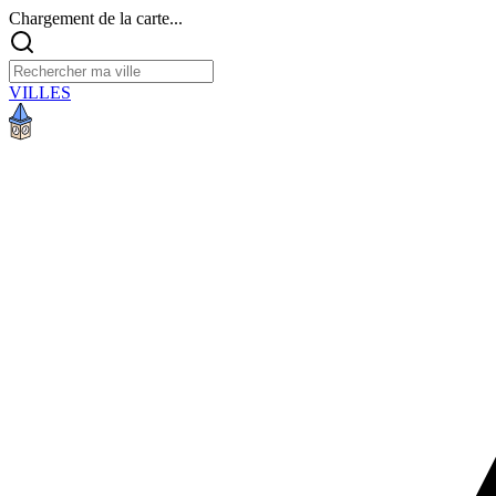
Chargement de la carte...
VILLES