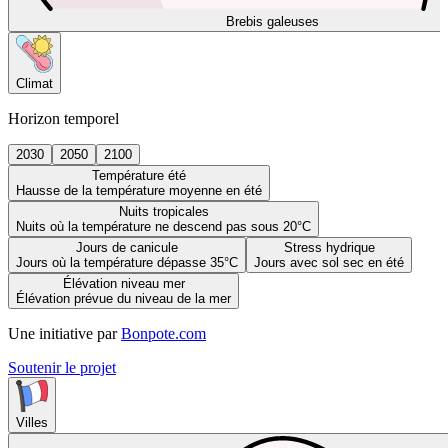
Brebis galeuses
Climat
Horizon temporel
2030
2050
2100
Température été
Hausse de la température moyenne en été
Nuits tropicales
Nuits où la température ne descend pas sous 20°C
Jours de canicule
Stress hydrique
Jours où la température dépasse 35°C
Jours avec sol sec en été
Élévation niveau mer
Élévation prévue du niveau de la mer
Une initiative par
Bonpote.com
Soutenir le projet
Villes