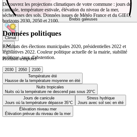
Découvrez les projections climatiques de votre commune : jours de
canicule, température estivale, élévation du niveau de la mer,
sécheresses des sols. Données issues de Météo France et du GIEC,
Brebis galeuses
horizons 2030, 2050 et 2100.
Données politiques
Climat
Résultats des élections municipales 2020, présidentielles 2022 et
législatives 2022. Couleur politique actuelle de la mairie, stabilité
politique, taux d'abstention.
Horizon temporel
2030
2050
2100
Température été
Hausse de la température moyenne en été
Nuits tropicales
Nuits où la température ne descend pas sous 20°C
Jours de canicule
Stress hydrique
Jours où la température dépasse 35°C
Jours avec sol sec en été
Élévation niveau mer
Élévation prévue du niveau de la mer