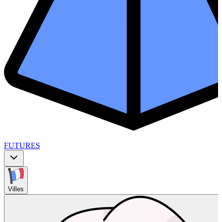
FUTURES
Villes