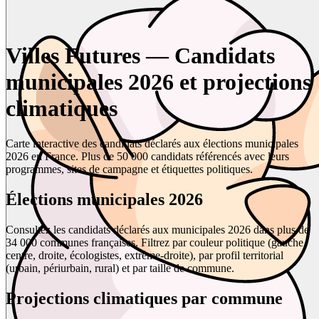
Villes Futures — Candidats
municipales 2026 et projections
climatiques
Carte interactive des candidats déclarés aux élections municipales
2026 en France. Plus de 50 000 candidats référencés avec leurs
programmes, sites de campagne et étiquettes politiques.
Élections municipales 2026
Consultez les candidats déclarés aux municipales 2026 dans plus de
34 000 communes françaises. Filtrez par couleur politique (gauche,
centre, droite, écologistes, extrême-droite), par profil territorial
(urbain, périurbain, rural) et par taille de commune.
Projections climatiques par commune