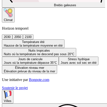
Brebis galeuses
Climat
Horizon temporel
2030
2050
2100
Température été
Hausse de la température moyenne en été
Nuits tropicales
Nuits où la température ne descend pas sous 20°C
Jours de canicule
Stress hydrique
Jours où la température dépasse 35°C
Jours avec sol sec en été
Élévation niveau mer
Élévation prévue du niveau de la mer
Une initiative par
Bonpote.com
Soutenir le projet
Villes