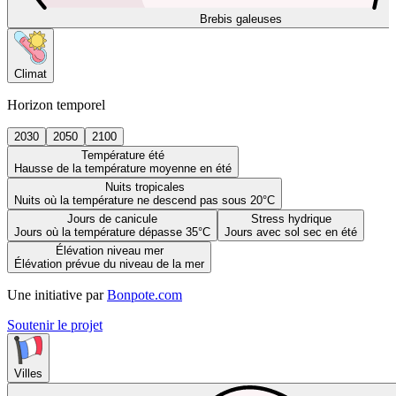
Brebis galeuses
Climat
Horizon temporel
2030
2050
2100
Température été
Hausse de la température moyenne en été
Nuits tropicales
Nuits où la température ne descend pas sous 20°C
Jours de canicule
Stress hydrique
Jours où la température dépasse 35°C
Jours avec sol sec en été
Élévation niveau mer
Élévation prévue du niveau de la mer
Une initiative par
Bonpote.com
Soutenir le projet
Villes