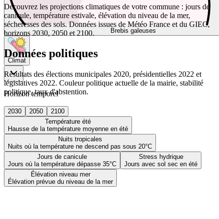
Découvrez les projections climatiques de votre commune : jours de
canicule, température estivale, élévation du niveau de la mer,
sécheresses des sols. Données issues de Météo France et du GIEC,
Brebis galeuses
horizons 2030, 2050 et 2100.
Données politiques
Climat
Résultats des élections municipales 2020, présidentielles 2022 et
législatives 2022. Couleur politique actuelle de la mairie, stabilité
politique, taux d'abstention.
Horizon temporel
2030
2050
2100
Température été
Hausse de la température moyenne en été
Nuits tropicales
Nuits où la température ne descend pas sous 20°C
Jours de canicule
Stress hydrique
Jours où la température dépasse 35°C
Jours avec sol sec en été
Élévation niveau mer
Élévation prévue du niveau de la mer