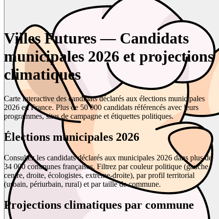
Villes Futures — Candidats
municipales 2026 et projections
climatiques
Carte interactive des candidats déclarés aux élections municipales
2026 en France. Plus de 50 000 candidats référencés avec leurs
programmes, sites de campagne et étiquettes politiques.
Élections municipales 2026
Consultez les candidats déclarés aux municipales 2026 dans plus de
34 000 communes françaises. Filtrez par couleur politique (gauche,
centre, droite, écologistes, extrême-droite), par profil territorial
(urbain, périurbain, rural) et par taille de commune.
Projections climatiques par commune