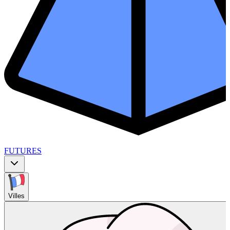
FUTURES
Villes