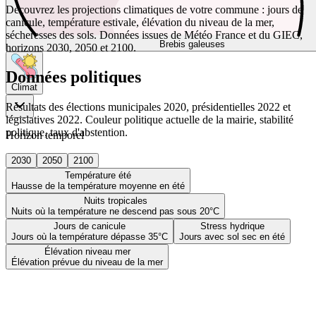
Découvrez les projections climatiques de votre commune : jours de
canicule, température estivale, élévation du niveau de la mer,
sécheresses des sols. Données issues de Météo France et du GIEC,
Brebis galeuses
horizons 2030, 2050 et 2100.
Données politiques
Climat
Résultats des élections municipales 2020, présidentielles 2022 et
législatives 2022. Couleur politique actuelle de la mairie, stabilité
politique, taux d'abstention.
Horizon temporel
2030
2050
2100
Température été
Hausse de la température moyenne en été
Nuits tropicales
Nuits où la température ne descend pas sous 20°C
Jours de canicule
Stress hydrique
Jours où la température dépasse 35°C
Jours avec sol sec en été
Élévation niveau mer
Élévation prévue du niveau de la mer