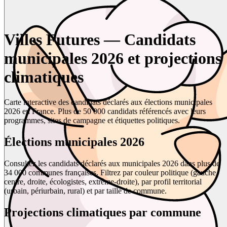
Villes Futures — Candidats
municipales 2026 et projections
climatiques
Carte interactive des candidats déclarés aux élections municipales
2026 en France. Plus de 50 000 candidats référencés avec leurs
programmes, sites de campagne et étiquettes politiques.
Élections municipales 2026
Consultez les candidats déclarés aux municipales 2026 dans plus de
34 000 communes françaises. Filtrez par couleur politique (gauche,
centre, droite, écologistes, extrême-droite), par profil territorial
(urbain, périurbain, rural) et par taille de commune.
Projections climatiques par commune