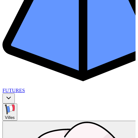
FUTURES
Villes