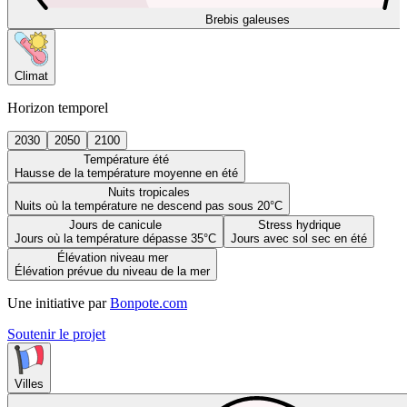
Brebis galeuses
Climat
Horizon temporel
2030
2050
2100
Température été
Hausse de la température moyenne en été
Nuits tropicales
Nuits où la température ne descend pas sous 20°C
Jours de canicule
Stress hydrique
Jours où la température dépasse 35°C
Jours avec sol sec en été
Élévation niveau mer
Élévation prévue du niveau de la mer
Une initiative par
Bonpote.com
Soutenir le projet
Villes