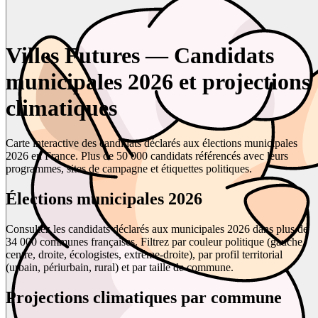
Villes Futures — Candidats
municipales 2026 et projections
climatiques
Carte interactive des candidats déclarés aux élections municipales
2026 en France. Plus de 50 000 candidats référencés avec leurs
programmes, sites de campagne et étiquettes politiques.
Élections municipales 2026
Consultez les candidats déclarés aux municipales 2026 dans plus de
34 000 communes françaises. Filtrez par couleur politique (gauche,
centre, droite, écologistes, extrême-droite), par profil territorial
(urbain, périurbain, rural) et par taille de commune.
Projections climatiques par commune