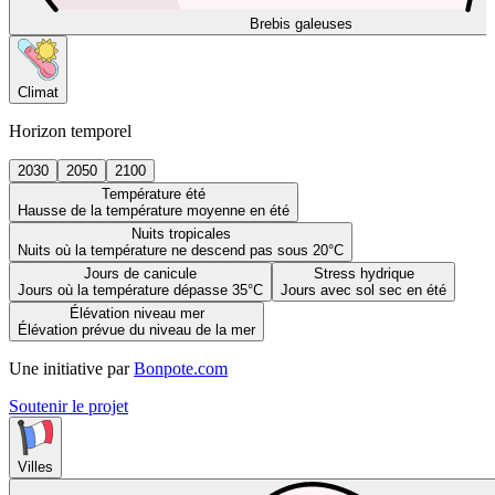
Brebis galeuses
Climat
Horizon temporel
2030
2050
2100
Température été
Hausse de la température moyenne en été
Nuits tropicales
Nuits où la température ne descend pas sous 20°C
Jours de canicule
Stress hydrique
Jours où la température dépasse 35°C
Jours avec sol sec en été
Élévation niveau mer
Élévation prévue du niveau de la mer
Une initiative par
Bonpote.com
Soutenir le projet
Villes