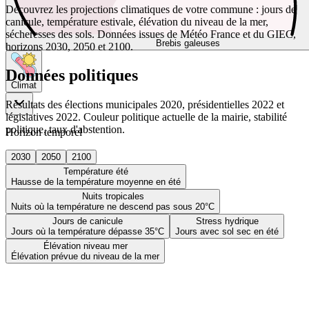
Découvrez les projections climatiques de votre commune : jours de
canicule, température estivale, élévation du niveau de la mer,
sécheresses des sols. Données issues de Météo France et du GIEC,
Brebis galeuses
horizons 2030, 2050 et 2100.
Données politiques
Climat
Résultats des élections municipales 2020, présidentielles 2022 et
législatives 2022. Couleur politique actuelle de la mairie, stabilité
politique, taux d'abstention.
Horizon temporel
2030
2050
2100
Température été
Hausse de la température moyenne en été
Nuits tropicales
Nuits où la température ne descend pas sous 20°C
Jours de canicule
Stress hydrique
Jours où la température dépasse 35°C
Jours avec sol sec en été
Élévation niveau mer
Élévation prévue du niveau de la mer