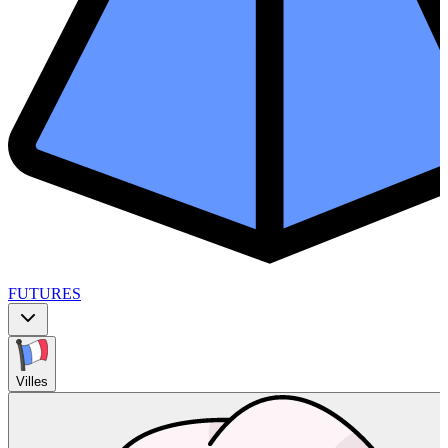
FUTURES
Villes