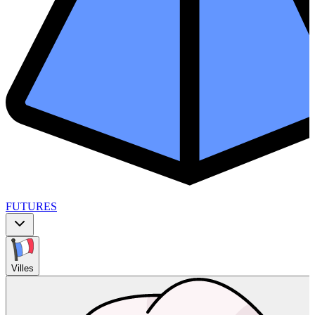
FUTURES
Villes