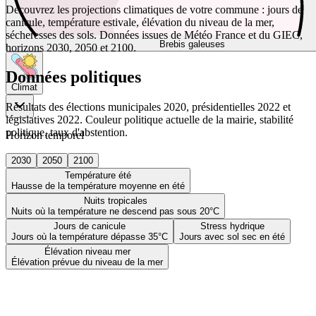
Découvrez les projections climatiques de votre commune : jours de
canicule, température estivale, élévation du niveau de la mer,
sécheresses des sols. Données issues de Météo France et du GIEC,
Brebis galeuses
horizons 2030, 2050 et 2100.
Données politiques
Climat
Résultats des élections municipales 2020, présidentielles 2022 et
législatives 2022. Couleur politique actuelle de la mairie, stabilité
politique, taux d'abstention.
Horizon temporel
2030
2050
2100
Température été
Hausse de la température moyenne en été
Nuits tropicales
Nuits où la température ne descend pas sous 20°C
Jours de canicule
Stress hydrique
Jours où la température dépasse 35°C
Jours avec sol sec en été
Élévation niveau mer
Élévation prévue du niveau de la mer