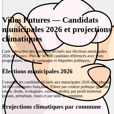
Villes Futures — Candidats
municipales 2026 et projections
climatiques
Carte interactive des candidats déclarés aux élections municipales
2026 en France. Plus de 50 000 candidats référencés avec leurs
programmes, sites de campagne et étiquettes politiques.
Élections municipales 2026
Consultez les candidats déclarés aux municipales 2026 dans plus de
34 000 communes françaises. Filtrez par couleur politique (gauche,
centre, droite, écologistes, extrême-droite), par profil territorial
(urbain, périurbain, rural) et par taille de commune.
Projections climatiques par commune