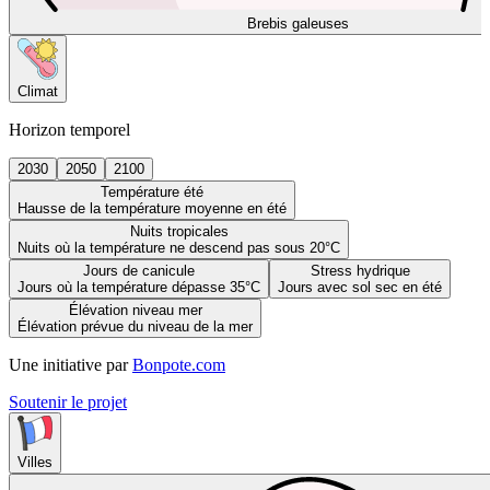
Brebis galeuses
Climat
Horizon temporel
2030
2050
2100
Température été
Hausse de la température moyenne en été
Nuits tropicales
Nuits où la température ne descend pas sous 20°C
Jours de canicule
Stress hydrique
Jours où la température dépasse 35°C
Jours avec sol sec en été
Élévation niveau mer
Élévation prévue du niveau de la mer
Une initiative par
Bonpote.com
Soutenir le projet
Villes