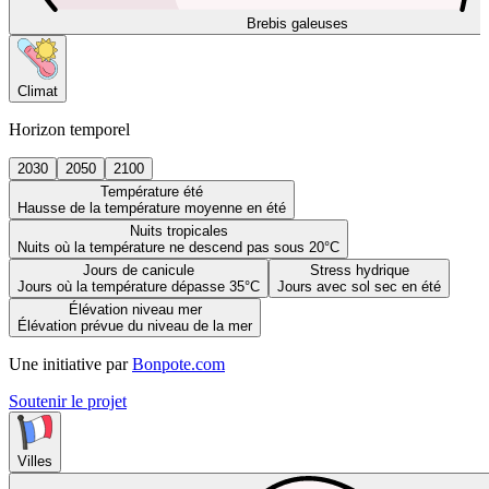
Brebis galeuses
Climat
Horizon temporel
2030
2050
2100
Température été
Hausse de la température moyenne en été
Nuits tropicales
Nuits où la température ne descend pas sous 20°C
Jours de canicule
Stress hydrique
Jours où la température dépasse 35°C
Jours avec sol sec en été
Élévation niveau mer
Élévation prévue du niveau de la mer
Une initiative par
Bonpote.com
Soutenir le projet
Villes