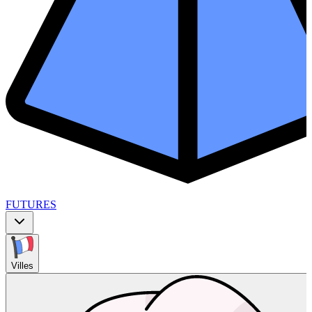
FUTURES
Villes