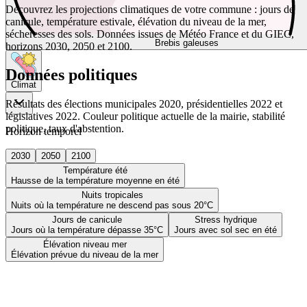
Découvrez les projections climatiques de votre commune : jours de
canicule, température estivale, élévation du niveau de la mer,
sécheresses des sols. Données issues de Météo France et du GIEC,
Brebis galeuses
horizons 2030, 2050 et 2100.
Données politiques
Climat
Résultats des élections municipales 2020, présidentielles 2022 et
législatives 2022. Couleur politique actuelle de la mairie, stabilité
politique, taux d'abstention.
Horizon temporel
2030
2050
2100
Température été
Hausse de la température moyenne en été
Nuits tropicales
Nuits où la température ne descend pas sous 20°C
Jours de canicule
Stress hydrique
Jours où la température dépasse 35°C
Jours avec sol sec en été
Élévation niveau mer
Élévation prévue du niveau de la mer