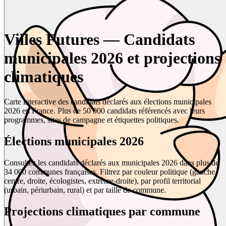
Villes Futures — Candidats
municipales 2026 et projections
climatiques
Carte interactive des candidats déclarés aux élections municipales
2026 en France. Plus de 50 000 candidats référencés avec leurs
programmes, sites de campagne et étiquettes politiques.
Élections municipales 2026
Consultez les candidats déclarés aux municipales 2026 dans plus de
34 000 communes françaises. Filtrez par couleur politique (gauche,
centre, droite, écologistes, extrême-droite), par profil territorial
(urbain, périurbain, rural) et par taille de commune.
Projections climatiques par commune