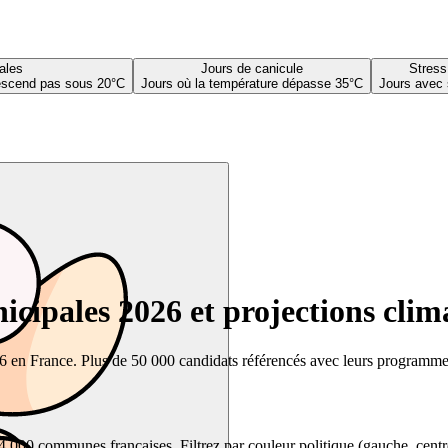
ales
Jours de canicule
Stress
descend pas sous 20°C
Jours où la température dépasse 35°C
Jours avec 
cipales 2026 et projections clim
26 en France. Plus de 50 000 candidats référencés avec leurs programmes,
00 communes françaises. Filtrez par couleur politique (gauche, centre, dr