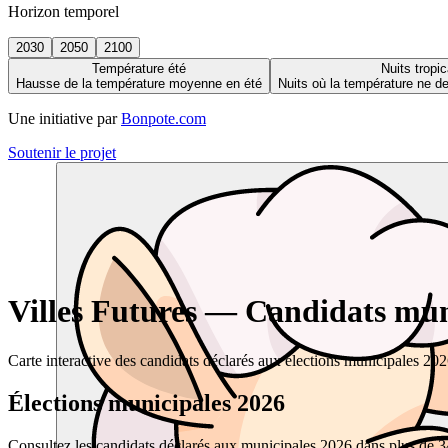
Horizon temporel
2030
2050
2100
Température été
Nuits tropic
Hausse de la température moyenne en été
Nuits où la température ne 
Une initiative par
Bonpote.com
Soutenir le projet
Villes Futures — Candidats muni
Carte interactive des candidats déclarés aux élections municipales 20
Élections municipales 2026
Consultez les candidats déclarés aux municipales 2026 dans plus de 34 0