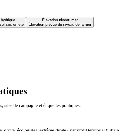
 hydrique
Élévation niveau mer
sol sec en été
Élévation prévue du niveau de la mer
atiques
 sites de campagne et étiquettes politiques.
oite, écologistes, extrême-droite), par profil territorial (urbain,