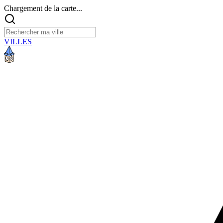
Chargement de la carte...
VILLES