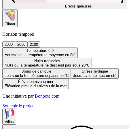
Brebis galeuses
Climat
Horizon temporel
2030
2050
2100
Température été
Hausse de la température moyenne en été
Nuits tropicales
Nuits où la température ne descend pas sous 20°C
Jours de canicule
Stress hydrique
Jours où la température dépasse 35°C
Jours avec sol sec en été
Élévation niveau mer
Élévation prévue du niveau de la mer
Une initiative par
Bonpote.com
Soutenir le projet
Villes