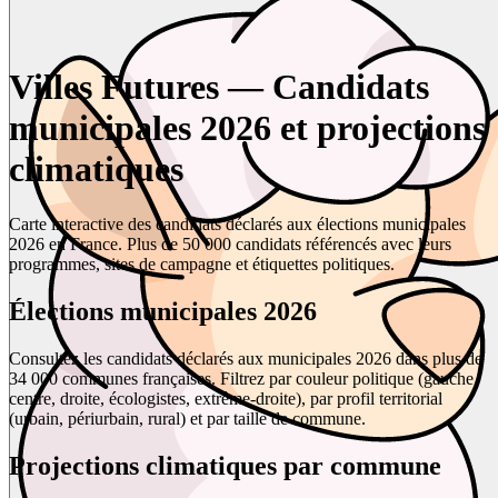
Villes Futures — Candidats
municipales 2026 et projections
climatiques
Carte interactive des candidats déclarés aux élections municipales
2026 en France. Plus de 50 000 candidats référencés avec leurs
programmes, sites de campagne et étiquettes politiques.
Élections municipales 2026
Consultez les candidats déclarés aux municipales 2026 dans plus de
34 000 communes françaises. Filtrez par couleur politique (gauche,
centre, droite, écologistes, extrême-droite), par profil territorial
(urbain, périurbain, rural) et par taille de commune.
Projections climatiques par commune