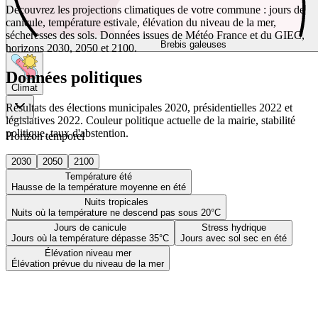
Découvrez les projections climatiques de votre commune : jours de
canicule, température estivale, élévation du niveau de la mer,
sécheresses des sols. Données issues de Météo France et du GIEC,
Brebis galeuses
horizons 2030, 2050 et 2100.
Données politiques
Climat
Résultats des élections municipales 2020, présidentielles 2022 et
législatives 2022. Couleur politique actuelle de la mairie, stabilité
politique, taux d'abstention.
Horizon temporel
2030
2050
2100
Température été
Hausse de la température moyenne en été
Nuits tropicales
Nuits où la température ne descend pas sous 20°C
Jours de canicule
Stress hydrique
Jours où la température dépasse 35°C
Jours avec sol sec en été
Élévation niveau mer
Élévation prévue du niveau de la mer