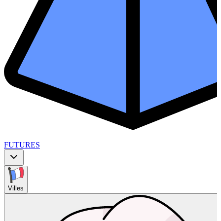
FUTURES
Villes