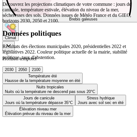
Découvrez les projections climatiques de votre commune : jours de
canicule, température estivale, élévation du niveau de la mer,
sécheresses des sols. Données issues de Météo France et du GIEC,
Brebis galeuses
horizons 2030, 2050 et 2100.
Données politiques
Climat
Résultats des élections municipales 2020, présidentielles 2022 et
législatives 2022. Couleur politique actuelle de la mairie, stabilité
politique, taux d'abstention.
Horizon temporel
2030
2050
2100
Température été
Hausse de la température moyenne en été
Nuits tropicales
Nuits où la température ne descend pas sous 20°C
Jours de canicule
Stress hydrique
Jours où la température dépasse 35°C
Jours avec sol sec en été
Élévation niveau mer
Élévation prévue du niveau de la mer