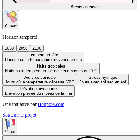
Brebis galeuses
Climat
Horizon temporel
2030
2050
2100
Température été
Hausse de la température moyenne en été
Nuits tropicales
Nuits où la température ne descend pas sous 20°C
Jours de canicule
Stress hydrique
Jours où la température dépasse 35°C
Jours avec sol sec en été
Élévation niveau mer
Élévation prévue du niveau de la mer
Une initiative par
Bonpote.com
Soutenir le projet
Villes