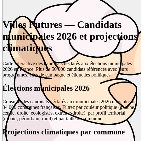
Villes Futures — Candidats
municipales 2026 et projections
climatiques
Carte interactive des candidats déclarés aux élections municipales
2026 en France. Plus de 50 000 candidats référencés avec leurs
programmes, sites de campagne et étiquettes politiques.
Élections municipales 2026
Consultez les candidats déclarés aux municipales 2026 dans plus de
34 000 communes françaises. Filtrez par couleur politique (gauche,
centre, droite, écologistes, extrême-droite), par profil territorial
(urbain, périurbain, rural) et par taille de commune.
Projections climatiques par commune