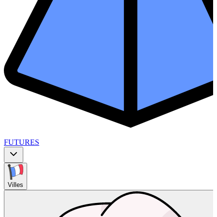
FUTURES
Villes