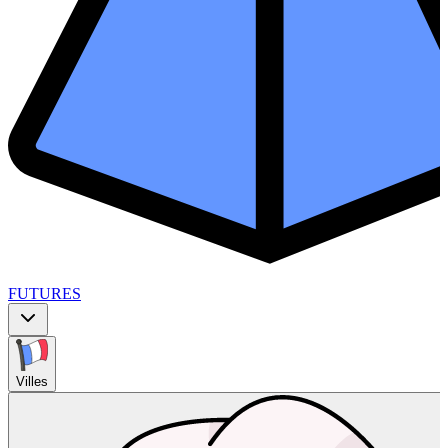
FUTURES
Villes