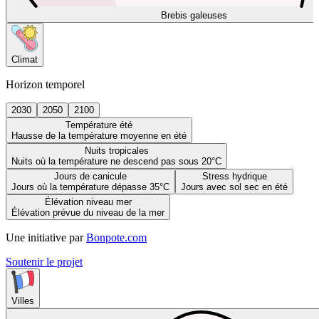
Brebis galeuses
Climat
Horizon temporel
2030
2050
2100
Température été
Hausse de la température moyenne en été
Nuits tropicales
Nuits où la température ne descend pas sous 20°C
Jours de canicule
Stress hydrique
Jours où la température dépasse 35°C
Jours avec sol sec en été
Élévation niveau mer
Élévation prévue du niveau de la mer
Une initiative par
Bonpote.com
Soutenir le projet
Villes