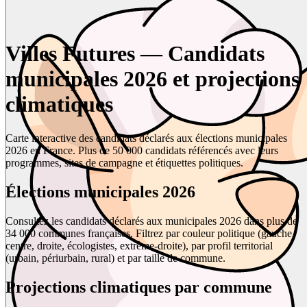
Villes Futures — Candidats
municipales 2026 et projections
climatiques
Carte interactive des candidats déclarés aux élections municipales
2026 en France. Plus de 50 000 candidats référencés avec leurs
programmes, sites de campagne et étiquettes politiques.
Élections municipales 2026
Consultez les candidats déclarés aux municipales 2026 dans plus de
34 000 communes françaises. Filtrez par couleur politique (gauche,
centre, droite, écologistes, extrême-droite), par profil territorial
(urbain, périurbain, rural) et par taille de commune.
Projections climatiques par commune