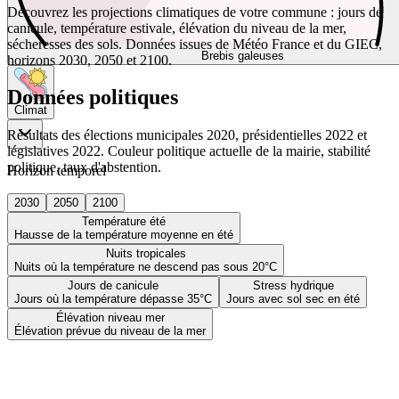
Découvrez les projections climatiques de votre commune : jours de
canicule, température estivale, élévation du niveau de la mer,
sécheresses des sols. Données issues de Météo France et du GIEC,
Brebis galeuses
horizons 2030, 2050 et 2100.
Données politiques
Climat
Résultats des élections municipales 2020, présidentielles 2022 et
législatives 2022. Couleur politique actuelle de la mairie, stabilité
politique, taux d'abstention.
Horizon temporel
2030
2050
2100
Température été
Hausse de la température moyenne en été
Nuits tropicales
Nuits où la température ne descend pas sous 20°C
Jours de canicule
Stress hydrique
Jours où la température dépasse 35°C
Jours avec sol sec en été
Élévation niveau mer
Élévation prévue du niveau de la mer