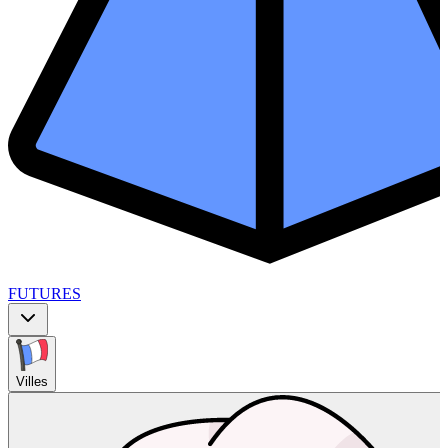
FUTURES
Villes