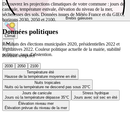
Découvrez les projections climatiques de votre commune : jours de
canicule, température estivale, élévation du niveau de la mer,
sécheresses des sols. Données issues de Météo France et du GIEC,
Brebis galeuses
horizons 2030, 2050 et 2100.
Données politiques
Climat
Résultats des élections municipales 2020, présidentielles 2022 et
législatives 2022. Couleur politique actuelle de la mairie, stabilité
politique, taux d'abstention.
Horizon temporel
2030
2050
2100
Température été
Hausse de la température moyenne en été
Nuits tropicales
Nuits où la température ne descend pas sous 20°C
Jours de canicule
Stress hydrique
Jours où la température dépasse 35°C
Jours avec sol sec en été
Élévation niveau mer
Élévation prévue du niveau de la mer