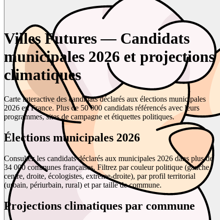
Villes Futures — Candidats
municipales 2026 et projections
climatiques
Carte interactive des candidats déclarés aux élections municipales
2026 en France. Plus de 50 000 candidats référencés avec leurs
programmes, sites de campagne et étiquettes politiques.
Élections municipales 2026
Consultez les candidats déclarés aux municipales 2026 dans plus de
34 000 communes françaises. Filtrez par couleur politique (gauche,
centre, droite, écologistes, extrême-droite), par profil territorial
(urbain, périurbain, rural) et par taille de commune.
Projections climatiques par commune