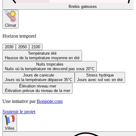
Brebis galeuses
Climat
Horizon temporel
2030
2050
2100
Température été
Hausse de la température moyenne en été
Nuits tropicales
Nuits où la température ne descend pas sous 20°C
Jours de canicule
Stress hydrique
Jours où la température dépasse 35°C
Jours avec sol sec en été
Élévation niveau mer
Élévation prévue du niveau de la mer
Une initiative par
Bonpote.com
Soutenir le projet
Villes