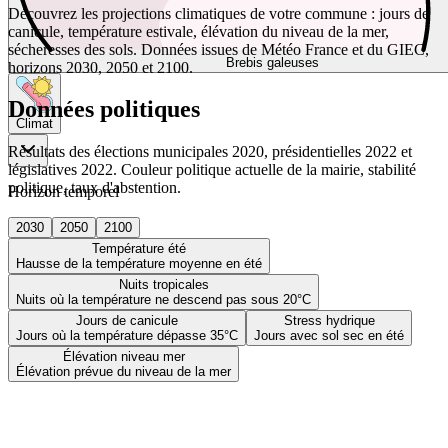
Découvrez les projections climatiques de votre commune : jours de
canicule, température estivale, élévation du niveau de la mer,
sécheresses des sols. Données issues de Météo France et du GIEC,
Brebis galeuses
horizons 2030, 2050 et 2100.
Données politiques
Climat
Résultats des élections municipales 2020, présidentielles 2022 et
législatives 2022. Couleur politique actuelle de la mairie, stabilité
politique, taux d'abstention.
Horizon temporel
2030
2050
2100
Température été
Hausse de la température moyenne en été
Nuits tropicales
Nuits où la température ne descend pas sous 20°C
Jours de canicule
Stress hydrique
Jours où la température dépasse 35°C
Jours avec sol sec en été
Élévation niveau mer
Élévation prévue du niveau de la mer