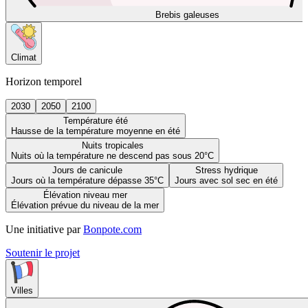
Brebis galeuses
Climat
Horizon temporel
2030
2050
2100
Température été
Hausse de la température moyenne en été
Nuits tropicales
Nuits où la température ne descend pas sous 20°C
Jours de canicule
Stress hydrique
Jours où la température dépasse 35°C
Jours avec sol sec en été
Élévation niveau mer
Élévation prévue du niveau de la mer
Une initiative par
Bonpote.com
Soutenir le projet
Villes