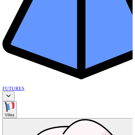
FUTURES
Villes