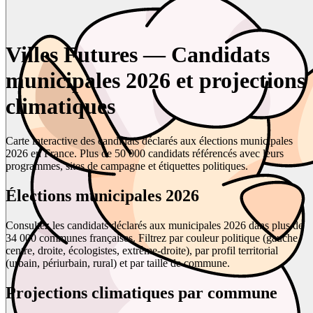
Villes Futures — Candidats
municipales 2026 et projections
climatiques
Carte interactive des candidats déclarés aux élections municipales
2026 en France. Plus de 50 000 candidats référencés avec leurs
programmes, sites de campagne et étiquettes politiques.
Élections municipales 2026
Consultez les candidats déclarés aux municipales 2026 dans plus de
34 000 communes françaises. Filtrez par couleur politique (gauche,
centre, droite, écologistes, extrême-droite), par profil territorial
(urbain, périurbain, rural) et par taille de commune.
Projections climatiques par commune