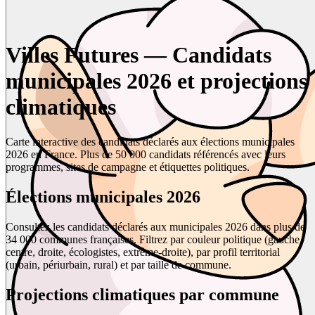
Villes Futures — Candidats
municipales 2026 et projections
climatiques
Carte interactive des candidats déclarés aux élections municipales
2026 en France. Plus de 50 000 candidats référencés avec leurs
programmes, sites de campagne et étiquettes politiques.
Élections municipales 2026
Consultez les candidats déclarés aux municipales 2026 dans plus de
34 000 communes françaises. Filtrez par couleur politique (gauche,
centre, droite, écologistes, extrême-droite), par profil territorial
(urbain, périurbain, rural) et par taille de commune.
Projections climatiques par commune