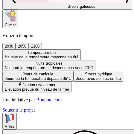
Brebis galeuses
Climat
Horizon temporel
2030
2050
2100
Température été
Hausse de la température moyenne en été
Nuits tropicales
Nuits où la température ne descend pas sous 20°C
Jours de canicule
Stress hydrique
Jours où la température dépasse 35°C
Jours avec sol sec en été
Élévation niveau mer
Élévation prévue du niveau de la mer
Une initiative par
Bonpote.com
Soutenir le projet
Villes