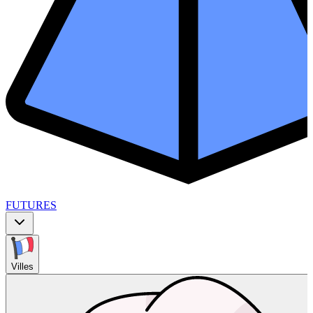
FUTURES
Villes