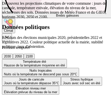
Découvrez les projections climatiques de votre commune : jours de
canicule, température estivale, élévation du niveau de la mer,
sécheresses des sols. Données issues de Météo France et du GIEC,
Brebis galeuses
horizons 2030, 2050 et 2100.
Données politiques
Climat
Résultats des élections municipales 2020, présidentielles 2022 et
législatives 2022. Couleur politique actuelle de la mairie, stabilité
politique, taux d'abstention.
Horizon temporel
2030
2050
2100
Température été
Hausse de la température moyenne en été
Nuits tropicales
Nuits où la température ne descend pas sous 20°C
Jours de canicule
Stress hydrique
Jours où la température dépasse 35°C
Jours avec sol sec en été
Élévation niveau mer
Élévation prévue du niveau de la mer