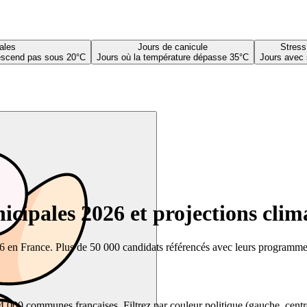
ales
Jours de canicule
Stress
descend pas sous 20°C
Jours où la température dépasse 35°C
Jours avec 
cipales 2026 et projections clim
26 en France. Plus de 50 000 candidats référencés avec leurs programmes,
00 communes françaises. Filtrez par couleur politique (gauche, centre, dr