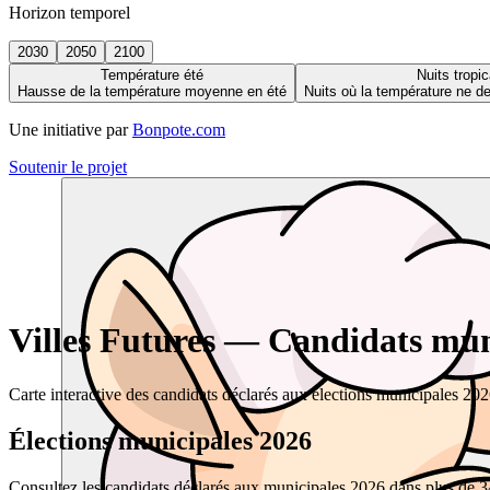
Horizon temporel
2030
2050
2100
Température été
Nuits tropic
Hausse de la température moyenne en été
Nuits où la température ne 
Une initiative par
Bonpote.com
Soutenir le projet
Villes Futures — Candidats muni
Carte interactive des candidats déclarés aux élections municipales 20
Élections municipales 2026
Consultez les candidats déclarés aux municipales 2026 dans plus de 34 0