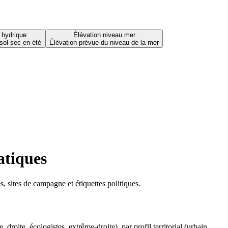
 hydrique
Élévation niveau mer
sol sec en été
Élévation prévue du niveau de la mer
atiques
 sites de campagne et étiquettes politiques.
oite, écologistes, extrême-droite), par profil territorial (urbain,