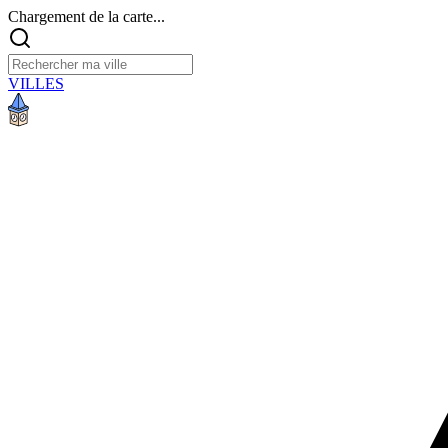
Chargement de la carte...
VILLES