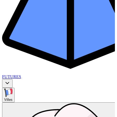
FUTURES
Villes