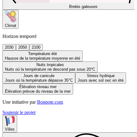
Brebis galeuses
Climat
Horizon temporel
2030
2050
2100
Température été
Hausse de la température moyenne en été
Nuits tropicales
Nuits où la température ne descend pas sous 20°C
Jours de canicule
Stress hydrique
Jours où la température dépasse 35°C
Jours avec sol sec en été
Élévation niveau mer
Élévation prévue du niveau de la mer
Une initiative par
Bonpote.com
Soutenir le projet
Villes