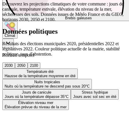
Découvrez les projections climatiques de votre commune : jours de
canicule, température estivale, élévation du niveau de la mer,
sécheresses des sols. Données issues de Météo France et du GIEC,
Brebis galeuses
horizons 2030, 2050 et 2100.
Données politiques
Climat
Résultats des élections municipales 2020, présidentielles 2022 et
législatives 2022. Couleur politique actuelle de la mairie, stabilité
politique, taux d'abstention.
Horizon temporel
2030
2050
2100
Température été
Hausse de la température moyenne en été
Nuits tropicales
Nuits où la température ne descend pas sous 20°C
Jours de canicule
Stress hydrique
Jours où la température dépasse 35°C
Jours avec sol sec en été
Élévation niveau mer
Élévation prévue du niveau de la mer