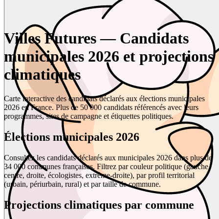
Villes Futures — Candidats
municipales 2026 et projections
climatiques
Carte interactive des candidats déclarés aux élections municipales
2026 en France. Plus de 50 000 candidats référencés avec leurs
programmes, sites de campagne et étiquettes politiques.
Élections municipales 2026
Consultez les candidats déclarés aux municipales 2026 dans plus de
34 000 communes françaises. Filtrez par couleur politique (gauche,
centre, droite, écologistes, extrême-droite), par profil territorial
(urbain, périurbain, rural) et par taille de commune.
Projections climatiques par commune