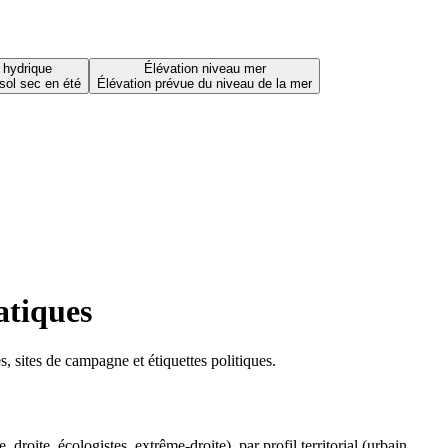
 hydrique
Élévation niveau mer
sol sec en été
Élévation prévue du niveau de la mer
atiques
 sites de campagne et étiquettes politiques.
oite, écologistes, extrême-droite), par profil territorial (urbain,