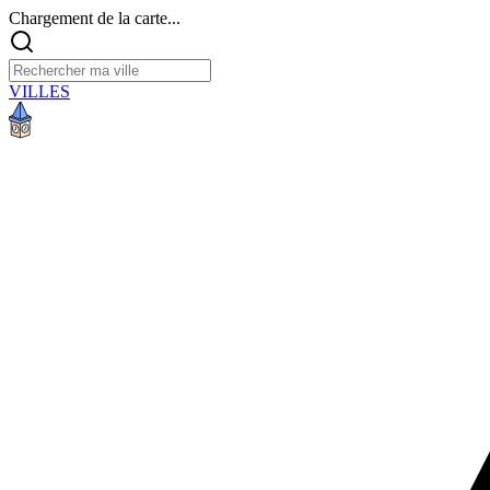
Chargement de la carte...
VILLES