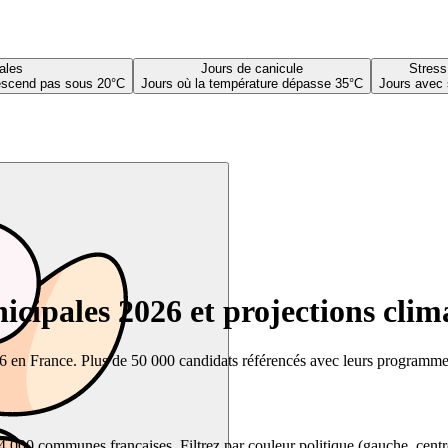
ales
Jours de canicule
Stress
descend pas sous 20°C
Jours où la température dépasse 35°C
Jours avec 
cipales 2026 et projections clim
26 en France. Plus de 50 000 candidats référencés avec leurs programmes,
00 communes françaises. Filtrez par couleur politique (gauche, centre, dr