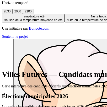
Horizon temporel
2030
2050
2100
Température été
Nuits tropic
Hausse de la température moyenne en été
Nuits où la température ne 
Une initiative par
Bonpote.com
Soutenir le projet
Villes Futures — Candidats muni
Carte interactive des candidats déclarés aux élections municipales 20
Élections municipales 2026
Consultez les candidats déclarés aux municipales 2026 dans plus de 34 0