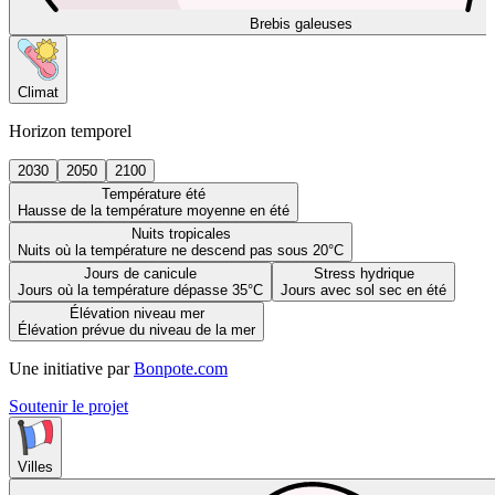
Brebis galeuses
Climat
Horizon temporel
2030
2050
2100
Température été
Hausse de la température moyenne en été
Nuits tropicales
Nuits où la température ne descend pas sous 20°C
Jours de canicule
Stress hydrique
Jours où la température dépasse 35°C
Jours avec sol sec en été
Élévation niveau mer
Élévation prévue du niveau de la mer
Une initiative par
Bonpote.com
Soutenir le projet
Villes