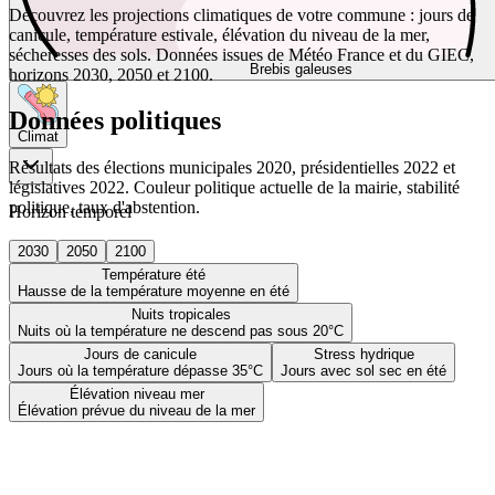
Découvrez les projections climatiques de votre commune : jours de
canicule, température estivale, élévation du niveau de la mer,
sécheresses des sols. Données issues de Météo France et du GIEC,
Brebis galeuses
horizons 2030, 2050 et 2100.
Données politiques
Climat
Résultats des élections municipales 2020, présidentielles 2022 et
législatives 2022. Couleur politique actuelle de la mairie, stabilité
politique, taux d'abstention.
Horizon temporel
2030
2050
2100
Température été
Hausse de la température moyenne en été
Nuits tropicales
Nuits où la température ne descend pas sous 20°C
Jours de canicule
Stress hydrique
Jours où la température dépasse 35°C
Jours avec sol sec en été
Élévation niveau mer
Élévation prévue du niveau de la mer