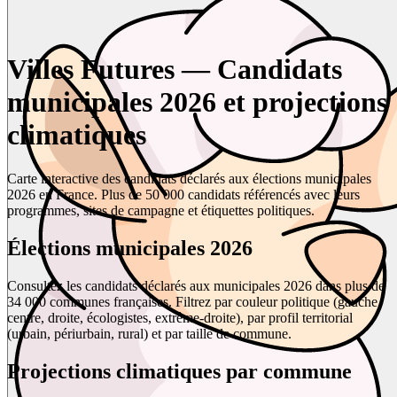
Villes Futures — Candidats
municipales 2026 et projections
climatiques
Carte interactive des candidats déclarés aux élections municipales
2026 en France. Plus de 50 000 candidats référencés avec leurs
programmes, sites de campagne et étiquettes politiques.
Élections municipales 2026
Consultez les candidats déclarés aux municipales 2026 dans plus de
34 000 communes françaises. Filtrez par couleur politique (gauche,
centre, droite, écologistes, extrême-droite), par profil territorial
(urbain, périurbain, rural) et par taille de commune.
Projections climatiques par commune