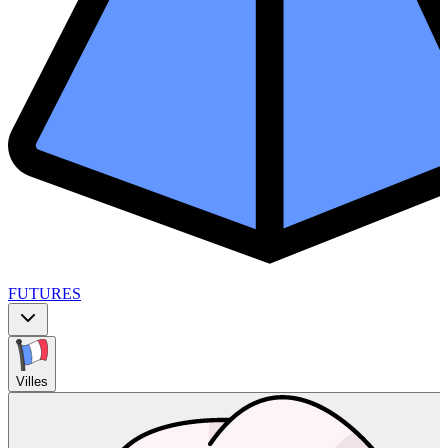
FUTURES
Villes