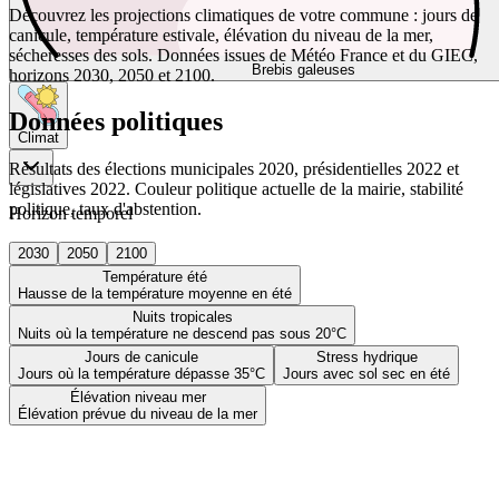
Découvrez les projections climatiques de votre commune : jours de
canicule, température estivale, élévation du niveau de la mer,
sécheresses des sols. Données issues de Météo France et du GIEC,
Brebis galeuses
horizons 2030, 2050 et 2100.
Données politiques
Climat
Résultats des élections municipales 2020, présidentielles 2022 et
législatives 2022. Couleur politique actuelle de la mairie, stabilité
politique, taux d'abstention.
Horizon temporel
2030
2050
2100
Température été
Hausse de la température moyenne en été
Nuits tropicales
Nuits où la température ne descend pas sous 20°C
Jours de canicule
Stress hydrique
Jours où la température dépasse 35°C
Jours avec sol sec en été
Élévation niveau mer
Élévation prévue du niveau de la mer