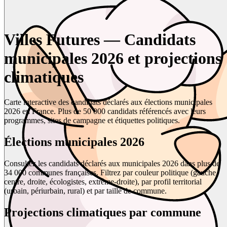
Villes Futures — Candidats
municipales 2026 et projections
climatiques
Carte interactive des candidats déclarés aux élections municipales
2026 en France. Plus de 50 000 candidats référencés avec leurs
programmes, sites de campagne et étiquettes politiques.
Élections municipales 2026
Consultez les candidats déclarés aux municipales 2026 dans plus de
34 000 communes françaises. Filtrez par couleur politique (gauche,
centre, droite, écologistes, extrême-droite), par profil territorial
(urbain, périurbain, rural) et par taille de commune.
Projections climatiques par commune