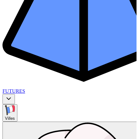
FUTURES
Villes