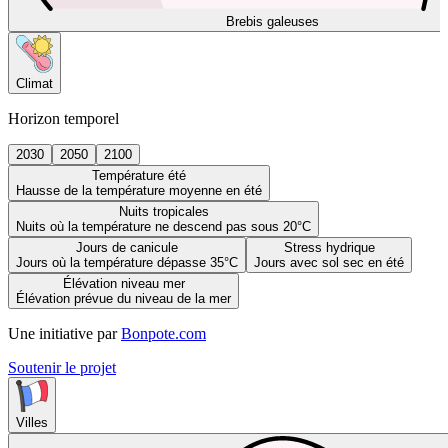
Brebis galeuses
Climat
Horizon temporel
2030
2050
2100
Température été
Hausse de la température moyenne en été
Nuits tropicales
Nuits où la température ne descend pas sous 20°C
Jours de canicule
Stress hydrique
Jours où la température dépasse 35°C
Jours avec sol sec en été
Élévation niveau mer
Élévation prévue du niveau de la mer
Une initiative par
Bonpote.com
Soutenir le projet
Villes