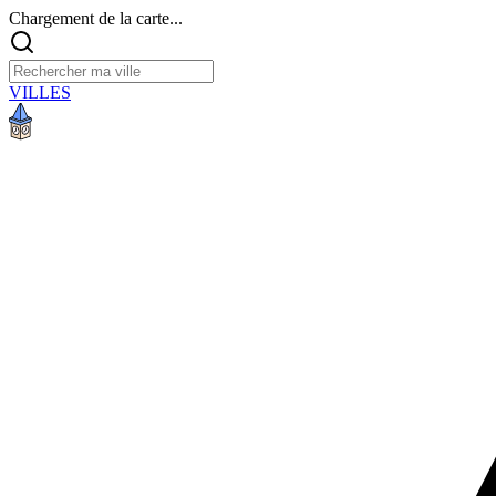
Chargement de la carte...
VILLES