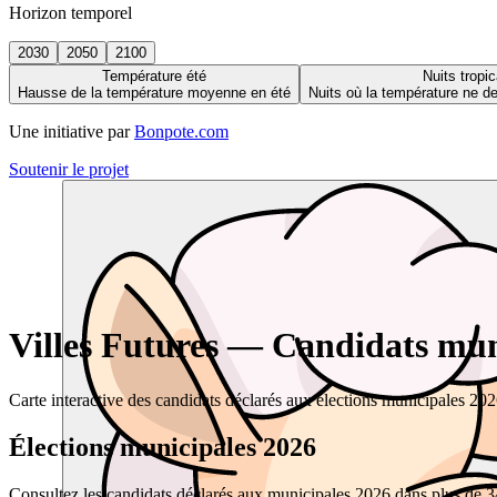
Horizon temporel
2030
2050
2100
Température été
Nuits tropic
Hausse de la température moyenne en été
Nuits où la température ne 
Une initiative par
Bonpote.com
Soutenir le projet
Villes Futures — Candidats muni
Carte interactive des candidats déclarés aux élections municipales 20
Élections municipales 2026
Consultez les candidats déclarés aux municipales 2026 dans plus de 34 0