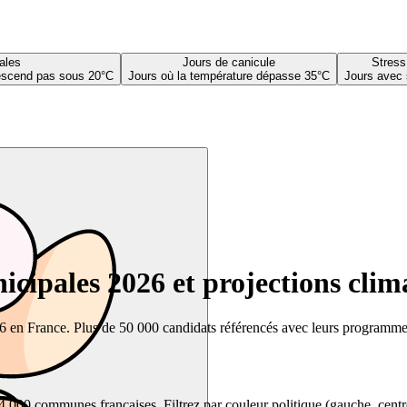
ales
Jours de canicule
Stress
descend pas sous 20°C
Jours où la température dépasse 35°C
Jours avec 
cipales 2026 et projections clim
26 en France. Plus de 50 000 candidats référencés avec leurs programmes,
00 communes françaises. Filtrez par couleur politique (gauche, centre, dr