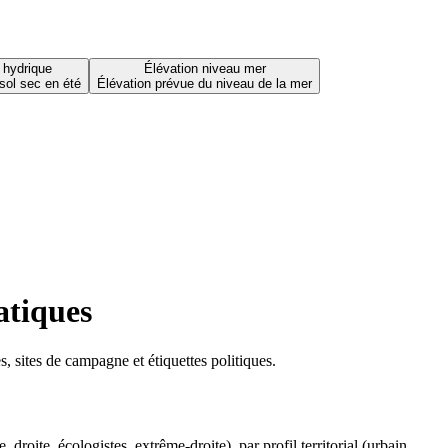
 hydrique
Élévation niveau mer
sol sec en été
Élévation prévue du niveau de la mer
atiques
 sites de campagne et étiquettes politiques.
oite, écologistes, extrême-droite), par profil territorial (urbain,