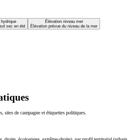
 hydrique
Élévation niveau mer
sol sec en été
Élévation prévue du niveau de la mer
atiques
 sites de campagne et étiquettes politiques.
oite, écologistes, extrême-droite), par profil territorial (urbain,