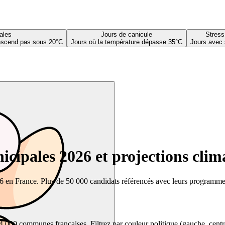
ales
Jours de canicule
Stress
descend pas sous 20°C
Jours où la température dépasse 35°C
Jours avec 
cipales 2026 et projections clim
26 en France. Plus de 50 000 candidats référencés avec leurs programmes,
00 communes françaises. Filtrez par couleur politique (gauche, centre, dr