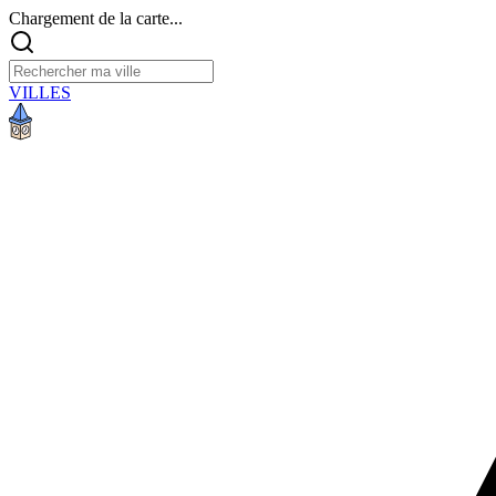
Chargement de la carte...
VILLES