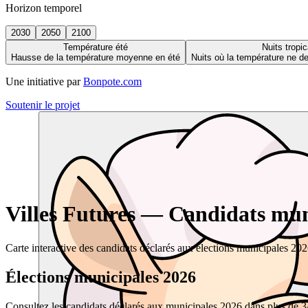
Horizon temporel
2030
2050
2100
Température été
Nuits tropic
Hausse de la température moyenne en été
Nuits où la température ne 
Une initiative par
Bonpote.com
Soutenir le projet
Villes Futures — Candidats muni
Carte interactive des candidats déclarés aux élections municipales 20
Élections municipales 2026
Consultez les candidats déclarés aux municipales 2026 dans plus de 34 0