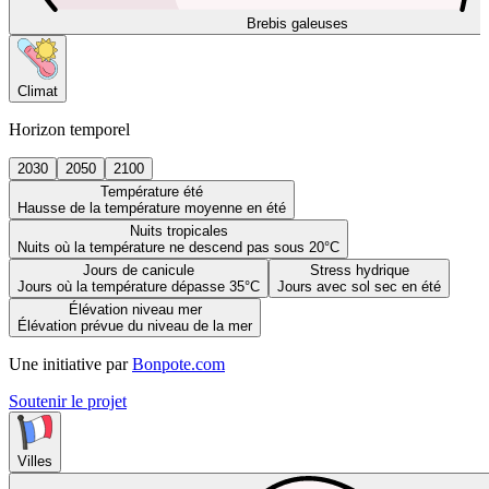
Brebis galeuses
Climat
Horizon temporel
2030
2050
2100
Température été
Hausse de la température moyenne en été
Nuits tropicales
Nuits où la température ne descend pas sous 20°C
Jours de canicule
Stress hydrique
Jours où la température dépasse 35°C
Jours avec sol sec en été
Élévation niveau mer
Élévation prévue du niveau de la mer
Une initiative par
Bonpote.com
Soutenir le projet
Villes