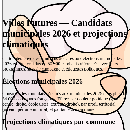
Villes Futures — Candidats
municipales 2026 et projections
climatiques
Carte interactive des candidats déclarés aux élections municipales
2026 en France. Plus de 50 000 candidats référencés avec leurs
programmes, sites de campagne et étiquettes politiques.
Élections municipales 2026
Consultez les candidats déclarés aux municipales 2026 dans plus de
34 000 communes françaises. Filtrez par couleur politique (gauche,
centre, droite, écologistes, extrême-droite), par profil territorial
(urbain, périurbain, rural) et par taille de commune.
Projections climatiques par commune