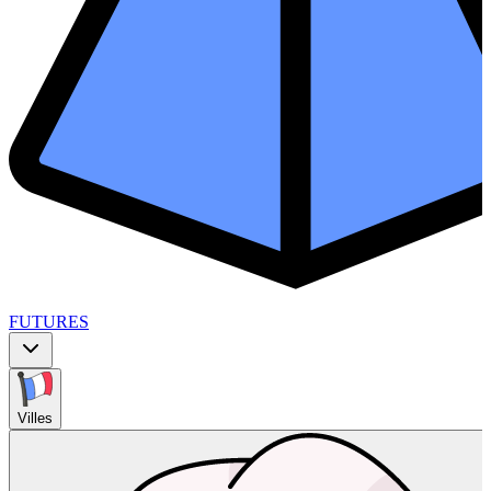
FUTURES
Villes