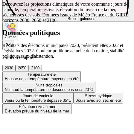
Découvrez les projections climatiques de votre commune : jours de
canicule, température estivale, élévation du niveau de la mer,
sécheresses des sols. Données issues de Météo France et du GIEC,
Brebis galeuses
horizons 2030, 2050 et 2100.
Données politiques
Climat
Résultats des élections municipales 2020, présidentielles 2022 et
législatives 2022. Couleur politique actuelle de la mairie, stabilité
politique, taux d'abstention.
Horizon temporel
2030
2050
2100
Température été
Hausse de la température moyenne en été
Nuits tropicales
Nuits où la température ne descend pas sous 20°C
Jours de canicule
Stress hydrique
Jours où la température dépasse 35°C
Jours avec sol sec en été
Élévation niveau mer
Élévation prévue du niveau de la mer