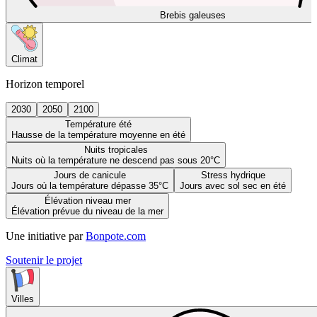
Brebis galeuses
Climat
Horizon temporel
2030
2050
2100
Température été
Hausse de la température moyenne en été
Nuits tropicales
Nuits où la température ne descend pas sous 20°C
Jours de canicule
Stress hydrique
Jours où la température dépasse 35°C
Jours avec sol sec en été
Élévation niveau mer
Élévation prévue du niveau de la mer
Une initiative par
Bonpote.com
Soutenir le projet
Villes