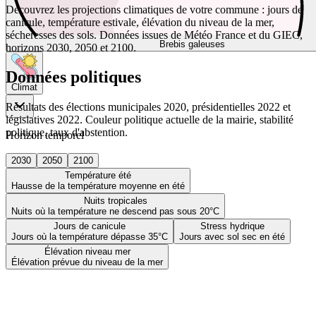
Découvrez les projections climatiques de votre commune : jours de
canicule, température estivale, élévation du niveau de la mer,
sécheresses des sols. Données issues de Météo France et du GIEC,
Brebis galeuses
horizons 2030, 2050 et 2100.
Données politiques
Climat
Résultats des élections municipales 2020, présidentielles 2022 et
législatives 2022. Couleur politique actuelle de la mairie, stabilité
politique, taux d'abstention.
Horizon temporel
2030
2050
2100
Température été
Hausse de la température moyenne en été
Nuits tropicales
Nuits où la température ne descend pas sous 20°C
Jours de canicule
Stress hydrique
Jours où la température dépasse 35°C
Jours avec sol sec en été
Élévation niveau mer
Élévation prévue du niveau de la mer