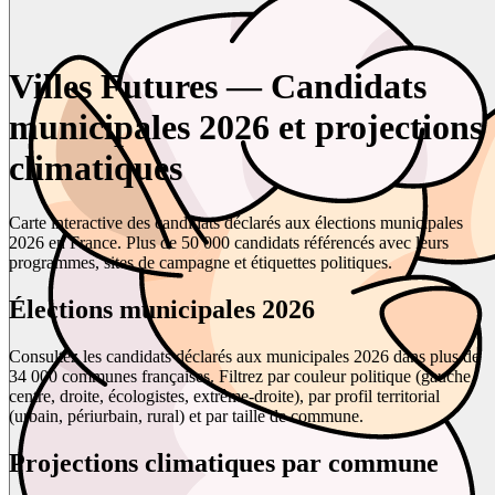
Villes Futures — Candidats
municipales 2026 et projections
climatiques
Carte interactive des candidats déclarés aux élections municipales
2026 en France. Plus de 50 000 candidats référencés avec leurs
programmes, sites de campagne et étiquettes politiques.
Élections municipales 2026
Consultez les candidats déclarés aux municipales 2026 dans plus de
34 000 communes françaises. Filtrez par couleur politique (gauche,
centre, droite, écologistes, extrême-droite), par profil territorial
(urbain, périurbain, rural) et par taille de commune.
Projections climatiques par commune