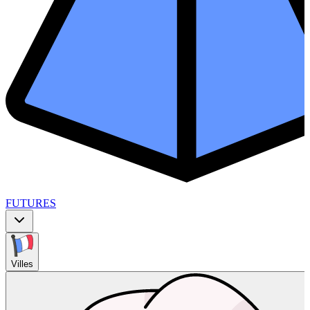
FUTURES
Villes