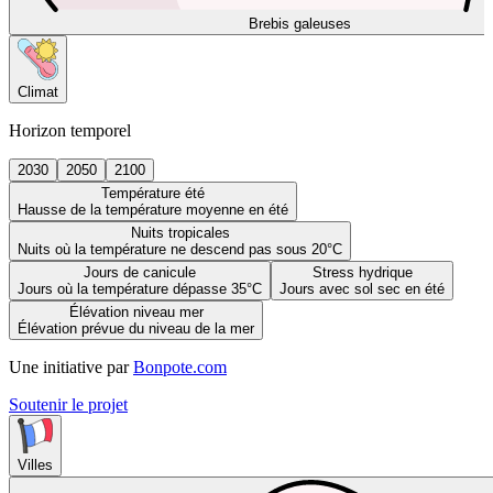
Brebis galeuses
Climat
Horizon temporel
2030
2050
2100
Température été
Hausse de la température moyenne en été
Nuits tropicales
Nuits où la température ne descend pas sous 20°C
Jours de canicule
Stress hydrique
Jours où la température dépasse 35°C
Jours avec sol sec en été
Élévation niveau mer
Élévation prévue du niveau de la mer
Une initiative par
Bonpote.com
Soutenir le projet
Villes