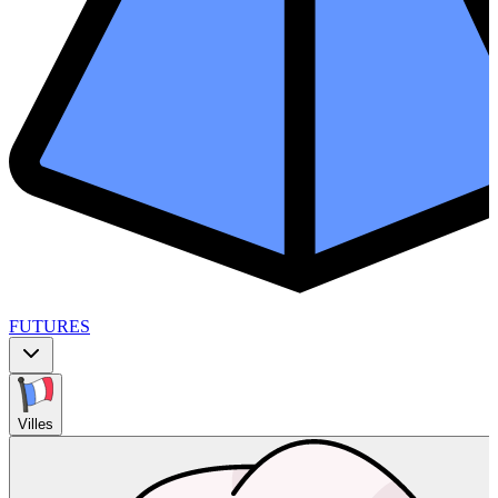
FUTURES
Villes