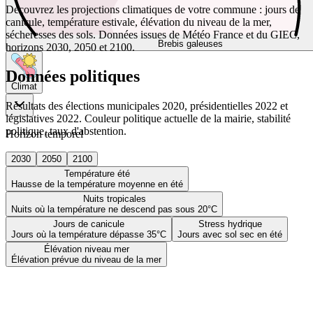
Découvrez les projections climatiques de votre commune : jours de
canicule, température estivale, élévation du niveau de la mer,
sécheresses des sols. Données issues de Météo France et du GIEC,
Brebis galeuses
horizons 2030, 2050 et 2100.
Données politiques
Climat
Résultats des élections municipales 2020, présidentielles 2022 et
législatives 2022. Couleur politique actuelle de la mairie, stabilité
politique, taux d'abstention.
Horizon temporel
2030
2050
2100
Température été
Hausse de la température moyenne en été
Nuits tropicales
Nuits où la température ne descend pas sous 20°C
Jours de canicule
Stress hydrique
Jours où la température dépasse 35°C
Jours avec sol sec en été
Élévation niveau mer
Élévation prévue du niveau de la mer