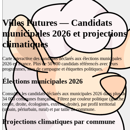
Villes Futures — Candidats
municipales 2026 et projections
climatiques
Carte interactive des candidats déclarés aux élections municipales
2026 en France. Plus de 50 000 candidats référencés avec leurs
programmes, sites de campagne et étiquettes politiques.
Élections municipales 2026
Consultez les candidats déclarés aux municipales 2026 dans plus de
34 000 communes françaises. Filtrez par couleur politique (gauche,
centre, droite, écologistes, extrême-droite), par profil territorial
(urbain, périurbain, rural) et par taille de commune.
Projections climatiques par commune