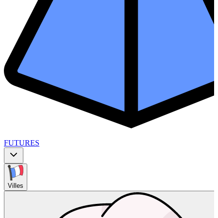
FUTURES
Villes