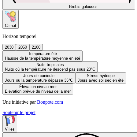
Brebis galeuses
Climat
Horizon temporel
2030
2050
2100
Température été
Hausse de la température moyenne en été
Nuits tropicales
Nuits où la température ne descend pas sous 20°C
Jours de canicule
Stress hydrique
Jours où la température dépasse 35°C
Jours avec sol sec en été
Élévation niveau mer
Élévation prévue du niveau de la mer
Une initiative par
Bonpote.com
Soutenir le projet
Villes