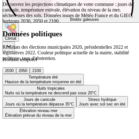
Découvrez les projections climatiques de votre commune : jours de
canicule, température estivale, élévation du niveau de la mer,
sécheresses des sols. Données issues de Météo France et du GIEC,
Brebis galeuses
horizons 2030, 2050 et 2100.
Données politiques
Climat
Résultats des élections municipales 2020, présidentielles 2022 et
législatives 2022. Couleur politique actuelle de la mairie, stabilité
politique, taux d'abstention.
Horizon temporel
2030
2050
2100
Température été
Hausse de la température moyenne en été
Nuits tropicales
Nuits où la température ne descend pas sous 20°C
Jours de canicule
Stress hydrique
Jours où la température dépasse 35°C
Jours avec sol sec en été
Élévation niveau mer
Élévation prévue du niveau de la mer