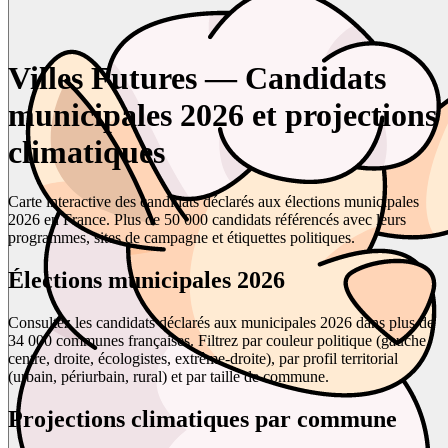
Villes Futures — Candidats
municipales 2026 et projections
climatiques
Carte interactive des candidats déclarés aux élections municipales
2026 en France. Plus de 50 000 candidats référencés avec leurs
programmes, sites de campagne et étiquettes politiques.
Élections municipales 2026
Consultez les candidats déclarés aux municipales 2026 dans plus de
34 000 communes françaises. Filtrez par couleur politique (gauche,
centre, droite, écologistes, extrême-droite), par profil territorial
(urbain, périurbain, rural) et par taille de commune.
Projections climatiques par commune