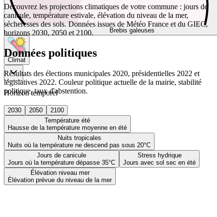
Découvrez les projections climatiques de votre commune : jours de
canicule, température estivale, élévation du niveau de la mer,
sécheresses des sols. Données issues de Météo France et du GIEC,
Brebis galeuses
horizons 2030, 2050 et 2100.
Données politiques
Climat
Résultats des élections municipales 2020, présidentielles 2022 et
législatives 2022. Couleur politique actuelle de la mairie, stabilité
politique, taux d'abstention.
Horizon temporel
2030
2050
2100
Température été
Hausse de la température moyenne en été
Nuits tropicales
Nuits où la température ne descend pas sous 20°C
Jours de canicule
Stress hydrique
Jours où la température dépasse 35°C
Jours avec sol sec en été
Élévation niveau mer
Élévation prévue du niveau de la mer