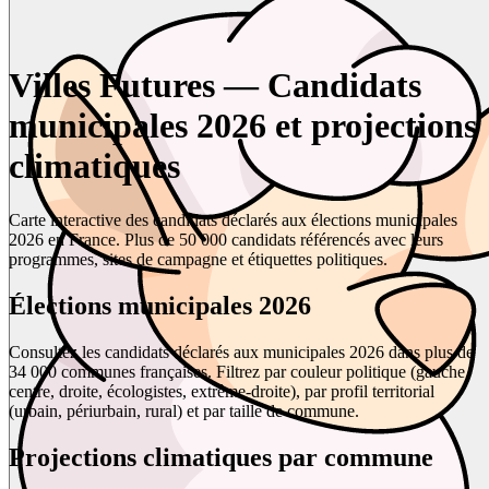
Villes Futures — Candidats
municipales 2026 et projections
climatiques
Carte interactive des candidats déclarés aux élections municipales
2026 en France. Plus de 50 000 candidats référencés avec leurs
programmes, sites de campagne et étiquettes politiques.
Élections municipales 2026
Consultez les candidats déclarés aux municipales 2026 dans plus de
34 000 communes françaises. Filtrez par couleur politique (gauche,
centre, droite, écologistes, extrême-droite), par profil territorial
(urbain, périurbain, rural) et par taille de commune.
Projections climatiques par commune