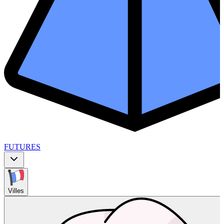
FUTURES
Villes