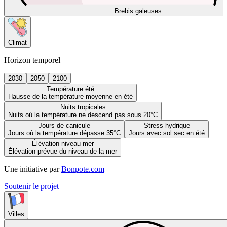
Brebis galeuses
Climat
Horizon temporel
2030
2050
2100
Température été
Hausse de la température moyenne en été
Nuits tropicales
Nuits où la température ne descend pas sous 20°C
Jours de canicule
Stress hydrique
Jours où la température dépasse 35°C
Jours avec sol sec en été
Élévation niveau mer
Élévation prévue du niveau de la mer
Une initiative par
Bonpote.com
Soutenir le projet
Villes