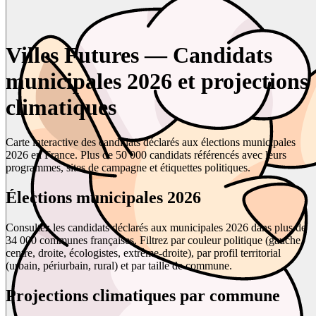
Villes Futures — Candidats
municipales 2026 et projections
climatiques
Carte interactive des candidats déclarés aux élections municipales
2026 en France. Plus de 50 000 candidats référencés avec leurs
programmes, sites de campagne et étiquettes politiques.
Élections municipales 2026
Consultez les candidats déclarés aux municipales 2026 dans plus de
34 000 communes françaises. Filtrez par couleur politique (gauche,
centre, droite, écologistes, extrême-droite), par profil territorial
(urbain, périurbain, rural) et par taille de commune.
Projections climatiques par commune