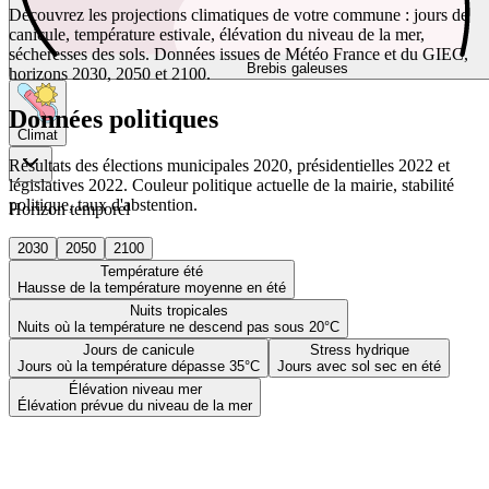
Découvrez les projections climatiques de votre commune : jours de
canicule, température estivale, élévation du niveau de la mer,
sécheresses des sols. Données issues de Météo France et du GIEC,
Brebis galeuses
horizons 2030, 2050 et 2100.
Données politiques
Climat
Résultats des élections municipales 2020, présidentielles 2022 et
législatives 2022. Couleur politique actuelle de la mairie, stabilité
politique, taux d'abstention.
Horizon temporel
2030
2050
2100
Température été
Hausse de la température moyenne en été
Nuits tropicales
Nuits où la température ne descend pas sous 20°C
Jours de canicule
Stress hydrique
Jours où la température dépasse 35°C
Jours avec sol sec en été
Élévation niveau mer
Élévation prévue du niveau de la mer