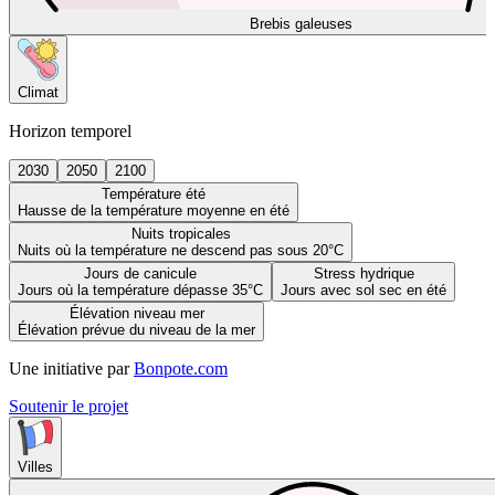
Brebis galeuses
Climat
Horizon temporel
2030
2050
2100
Température été
Hausse de la température moyenne en été
Nuits tropicales
Nuits où la température ne descend pas sous 20°C
Jours de canicule
Stress hydrique
Jours où la température dépasse 35°C
Jours avec sol sec en été
Élévation niveau mer
Élévation prévue du niveau de la mer
Une initiative par
Bonpote.com
Soutenir le projet
Villes