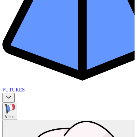
FUTURES
Villes