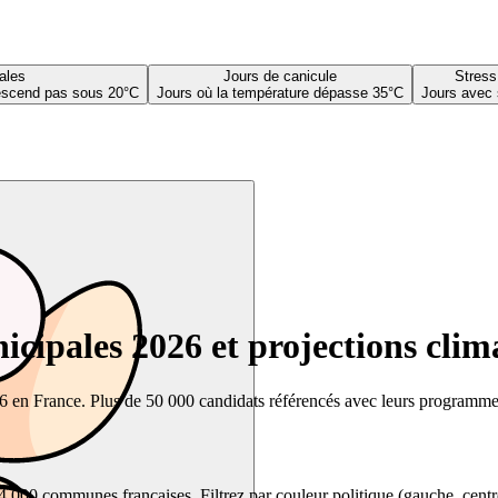
ales
Jours de canicule
Stress
descend pas sous 20°C
Jours où la température dépasse 35°C
Jours avec 
cipales 2026 et projections clim
26 en France. Plus de 50 000 candidats référencés avec leurs programmes,
00 communes françaises. Filtrez par couleur politique (gauche, centre, dr