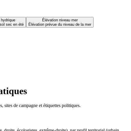
 hydrique
Élévation niveau mer
sol sec en été
Élévation prévue du niveau de la mer
atiques
 sites de campagne et étiquettes politiques.
oite, écologistes, extrême-droite), par profil territorial (urbain,