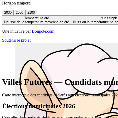
Horizon temporel
2030
2050
2100
Température été
Nuits tropic
Hausse de la température moyenne en été
Nuits où la température ne 
Une initiative par
Bonpote.com
Soutenir le projet
Villes Futures — Candidats muni
Carte interactive des candidats déclarés aux élections municipales 20
Élections municipales 2026
Consultez les candidats déclarés aux municipales 2026 dans plus de 34 0