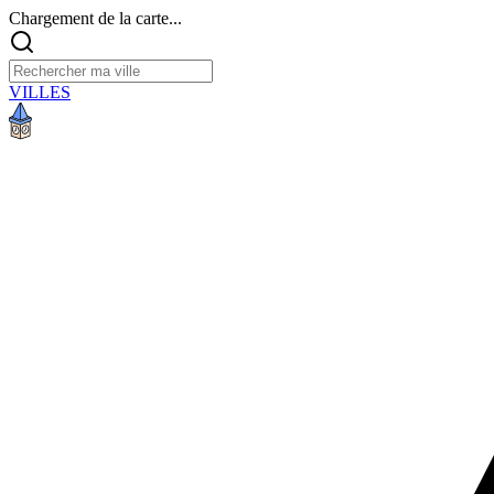
Chargement de la carte...
VILLES