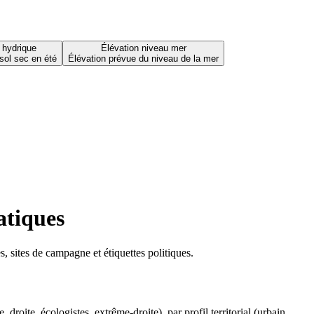
 hydrique
Élévation niveau mer
sol sec en été
Élévation prévue du niveau de la mer
atiques
 sites de campagne et étiquettes politiques.
oite, écologistes, extrême-droite), par profil territorial (urbain,