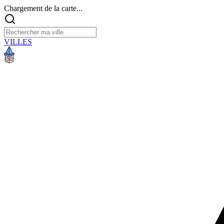
Chargement de la carte...
VILLES