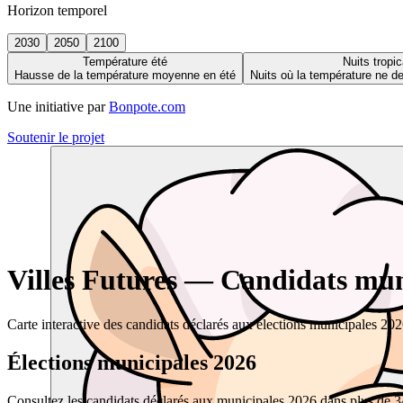
Horizon temporel
2030
2050
2100
Température été
Nuits tropic
Hausse de la température moyenne en été
Nuits où la température ne 
Une initiative par
Bonpote.com
Soutenir le projet
Villes Futures — Candidats muni
Carte interactive des candidats déclarés aux élections municipales 20
Élections municipales 2026
Consultez les candidats déclarés aux municipales 2026 dans plus de 34 0