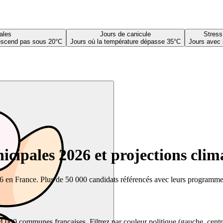
ales
Jours de canicule
Stress
descend pas sous 20°C
Jours où la température dépasse 35°C
Jours avec 
cipales 2026 et projections clim
26 en France. Plus de 50 000 candidats référencés avec leurs programmes,
00 communes françaises. Filtrez par couleur politique (gauche, centre, dr