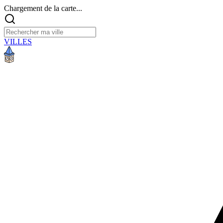
Chargement de la carte...
VILLES