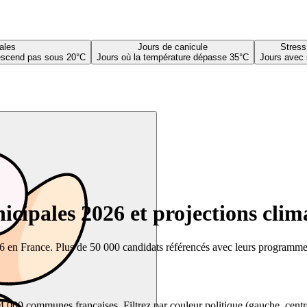
ales
Jours de canicule
Stress
descend pas sous 20°C
Jours où la température dépasse 35°C
Jours avec 
cipales 2026 et projections clim
26 en France. Plus de 50 000 candidats référencés avec leurs programmes,
00 communes françaises. Filtrez par couleur politique (gauche, centre, dr