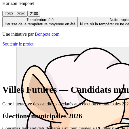
Horizon temporel
2030
2050
2100
Température été
Nuits tropic
Hausse de la température moyenne en été
Nuits où la température ne 
Une initiative par
Bonpote.com
Soutenir le projet
Villes Futures — Candidats muni
Carte interactive des candidats déclarés aux élections municipales 20
Élections municipales 2026
Consultez les candidats déclarés aux municipales 2026 dans plus de 34 0