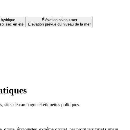
 hydrique
Élévation niveau mer
sol sec en été
Élévation prévue du niveau de la mer
atiques
 sites de campagne et étiquettes politiques.
oite, écologistes, extrême-droite), par profil territorial (urbain,