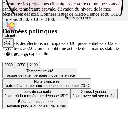
Découvrez les projections climatiques de votre commune : jours de
canicule, température estivale, élévation du niveau de la mer,
sécheresses des sols. Données issues de Météo France et du GIEC,
Brebis galeuses
horizons 2030, 2050 et 2100.
Données politiques
Climat
Résultats des élections municipales 2020, présidentielles 2022 et
législatives 2022. Couleur politique actuelle de la mairie, stabilité
politique, taux d'abstention.
Horizon temporel
2030
2050
2100
Température été
Hausse de la température moyenne en été
Nuits tropicales
Nuits où la température ne descend pas sous 20°C
Jours de canicule
Stress hydrique
Jours où la température dépasse 35°C
Jours avec sol sec en été
Élévation niveau mer
Élévation prévue du niveau de la mer