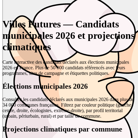
Villes Futures — Candidats
municipales 2026 et projections
climatiques
Carte interactive des candidats déclarés aux élections municipales
2026 en France. Plus de 50 000 candidats référencés avec leurs
programmes, sites de campagne et étiquettes politiques.
Élections municipales 2026
Consultez les candidats déclarés aux municipales 2026 dans plus de
34 000 communes françaises. Filtrez par couleur politique (gauche,
centre, droite, écologistes, extrême-droite), par profil territorial
(urbain, périurbain, rural) et par taille de commune.
Projections climatiques par commune