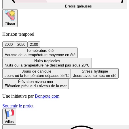
Brebis galeuses
Climat
Horizon temporel
2030
2050
2100
Température été
Hausse de la température moyenne en été
Nuits tropicales
Nuits où la température ne descend pas sous 20°C
Jours de canicule
Stress hydrique
Jours où la température dépasse 35°C
Jours avec sol sec en été
Élévation niveau mer
Élévation prévue du niveau de la mer
Une initiative par
Bonpote.com
Soutenir le projet
Villes