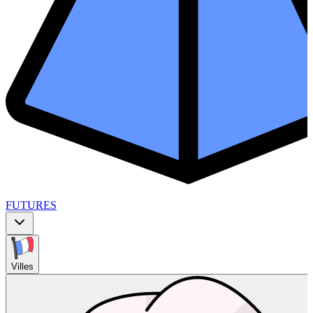
FUTURES
Villes