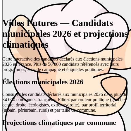
Villes Futures — Candidats
municipales 2026 et projections
climatiques
Carte interactive des candidats déclarés aux élections municipales
2026 en France. Plus de 50 000 candidats référencés avec leurs
programmes, sites de campagne et étiquettes politiques.
Élections municipales 2026
Consultez les candidats déclarés aux municipales 2026 dans plus de
34 000 communes françaises. Filtrez par couleur politique (gauche,
centre, droite, écologistes, extrême-droite), par profil territorial
(urbain, périurbain, rural) et par taille de commune.
Projections climatiques par commune