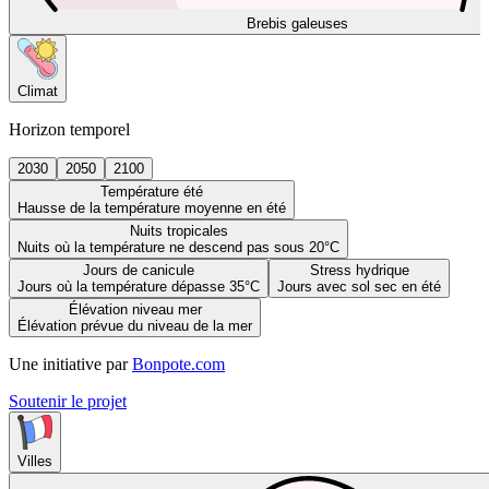
Brebis galeuses
Climat
Horizon temporel
2030
2050
2100
Température été
Hausse de la température moyenne en été
Nuits tropicales
Nuits où la température ne descend pas sous 20°C
Jours de canicule
Stress hydrique
Jours où la température dépasse 35°C
Jours avec sol sec en été
Élévation niveau mer
Élévation prévue du niveau de la mer
Une initiative par
Bonpote.com
Soutenir le projet
Villes