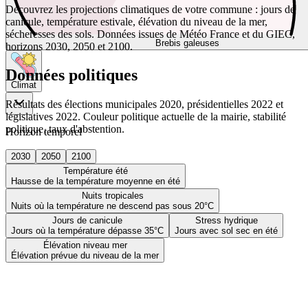
Découvrez les projections climatiques de votre commune : jours de
canicule, température estivale, élévation du niveau de la mer,
sécheresses des sols. Données issues de Météo France et du GIEC,
Brebis galeuses
horizons 2030, 2050 et 2100.
Données politiques
Climat
Résultats des élections municipales 2020, présidentielles 2022 et
législatives 2022. Couleur politique actuelle de la mairie, stabilité
politique, taux d'abstention.
Horizon temporel
2030
2050
2100
Température été
Hausse de la température moyenne en été
Nuits tropicales
Nuits où la température ne descend pas sous 20°C
Jours de canicule
Stress hydrique
Jours où la température dépasse 35°C
Jours avec sol sec en été
Élévation niveau mer
Élévation prévue du niveau de la mer