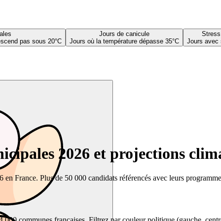
ales
Jours de canicule
Stress
descend pas sous 20°C
Jours où la température dépasse 35°C
Jours avec 
cipales 2026 et projections clim
26 en France. Plus de 50 000 candidats référencés avec leurs programmes,
00 communes françaises. Filtrez par couleur politique (gauche, centre, dr