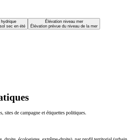
 hydrique
Élévation niveau mer
sol sec en été
Élévation prévue du niveau de la mer
atiques
 sites de campagne et étiquettes politiques.
oite, écologistes, extrême-droite), par profil territorial (urbain,