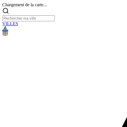
Chargement de la carte...
VILLES