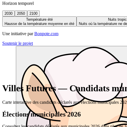
Horizon temporel
2030
2050
2100
Température été
Nuits tropic
Hausse de la température moyenne en été
Nuits où la température ne 
Une initiative par
Bonpote.com
Soutenir le projet
Villes Futures — Candidats muni
Carte interactive des candidats déclarés aux élections municipales 20
Élections municipales 2026
Consultez les candidats déclarés aux municipales 2026 dans plus de 34 0