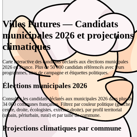
Villes Futures — Candidats
municipales 2026 et projections
climatiques
Carte interactive des candidats déclarés aux élections municipales
2026 en France. Plus de 50 000 candidats référencés avec leurs
programmes, sites de campagne et étiquettes politiques.
Élections municipales 2026
Consultez les candidats déclarés aux municipales 2026 dans plus de
34 000 communes françaises. Filtrez par couleur politique (gauche,
centre, droite, écologistes, extrême-droite), par profil territorial
(urbain, périurbain, rural) et par taille de commune.
Projections climatiques par commune