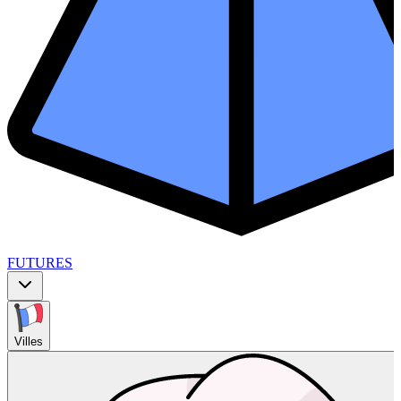
FUTURES
Villes