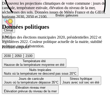
Découvrez les projections climatiques de votre commune : jours de
canicule, température estivale, élévation du niveau de la mer,
sécheresses des sols. Données issues de Météo France et du GIEC,
Brebis galeuses
horizons 2030, 2050 et 2100.
Données politiques
Climat
Résultats des élections municipales 2020, présidentielles 2022 et
législatives 2022. Couleur politique actuelle de la mairie, stabilité
politique, taux d'abstention.
Horizon temporel
2030
2050
2100
Température été
Hausse de la température moyenne en été
Nuits tropicales
Nuits où la température ne descend pas sous 20°C
Jours de canicule
Stress hydrique
Jours où la température dépasse 35°C
Jours avec sol sec en été
Élévation niveau mer
Élévation prévue du niveau de la mer