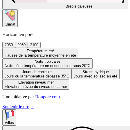
Brebis galeuses
Climat
Horizon temporel
2030
2050
2100
Température été
Hausse de la température moyenne en été
Nuits tropicales
Nuits où la température ne descend pas sous 20°C
Jours de canicule
Stress hydrique
Jours où la température dépasse 35°C
Jours avec sol sec en été
Élévation niveau mer
Élévation prévue du niveau de la mer
Une initiative par
Bonpote.com
Soutenir le projet
Villes