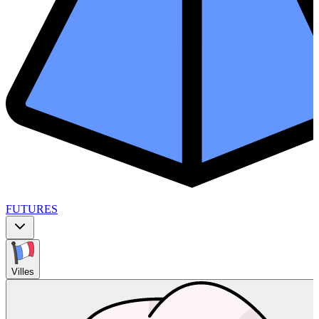
FUTURES
Villes