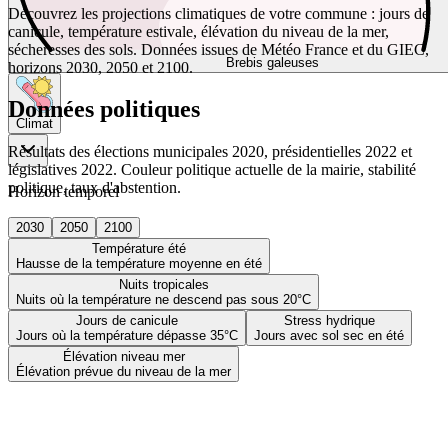
Découvrez les projections climatiques de votre commune : jours de
canicule, température estivale, élévation du niveau de la mer,
sécheresses des sols. Données issues de Météo France et du GIEC,
Brebis galeuses
horizons 2030, 2050 et 2100.
Données politiques
Climat
Résultats des élections municipales 2020, présidentielles 2022 et
législatives 2022. Couleur politique actuelle de la mairie, stabilité
politique, taux d'abstention.
Horizon temporel
2030
2050
2100
Température été
Hausse de la température moyenne en été
Nuits tropicales
Nuits où la température ne descend pas sous 20°C
Jours de canicule
Stress hydrique
Jours où la température dépasse 35°C
Jours avec sol sec en été
Élévation niveau mer
Élévation prévue du niveau de la mer