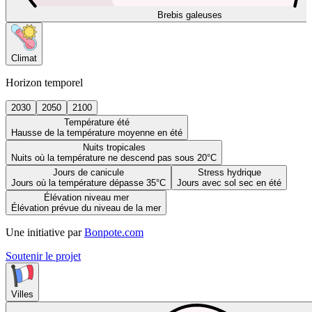
Brebis galeuses
Climat
Horizon temporel
2030
2050
2100
Température été
Hausse de la température moyenne en été
Nuits tropicales
Nuits où la température ne descend pas sous 20°C
Jours de canicule
Stress hydrique
Jours où la température dépasse 35°C
Jours avec sol sec en été
Élévation niveau mer
Élévation prévue du niveau de la mer
Une initiative par
Bonpote.com
Soutenir le projet
Villes