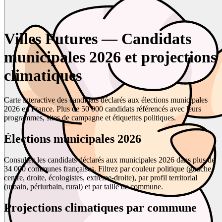
Villes Futures — Candidats
municipales 2026 et projections
climatiques
Carte interactive des candidats déclarés aux élections municipales
2026 en France. Plus de 50 000 candidats référencés avec leurs
programmes, sites de campagne et étiquettes politiques.
Élections municipales 2026
Consultez les candidats déclarés aux municipales 2026 dans plus de
34 000 communes françaises. Filtrez par couleur politique (gauche,
centre, droite, écologistes, extrême-droite), par profil territorial
(urbain, périurbain, rural) et par taille de commune.
Projections climatiques par commune