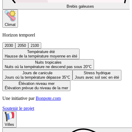
Brebis galeuses
Climat
Horizon temporel
2030
2050
2100
Température été
Hausse de la température moyenne en été
Nuits tropicales
Nuits où la température ne descend pas sous 20°C
Jours de canicule
Stress hydrique
Jours où la température dépasse 35°C
Jours avec sol sec en été
Élévation niveau mer
Élévation prévue du niveau de la mer
Une initiative par
Bonpote.com
Soutenir le projet
Villes