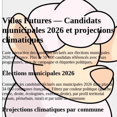
Villes Futures — Candidats
municipales 2026 et projections
climatiques
Carte interactive des candidats déclarés aux élections municipales
2026 en France. Plus de 50 000 candidats référencés avec leurs
programmes, sites de campagne et étiquettes politiques.
Élections municipales 2026
Consultez les candidats déclarés aux municipales 2026 dans plus de
34 000 communes françaises. Filtrez par couleur politique (gauche,
centre, droite, écologistes, extrême-droite), par profil territorial
(urbain, périurbain, rural) et par taille de commune.
Projections climatiques par commune