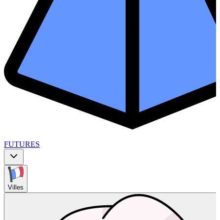
FUTURES
Villes