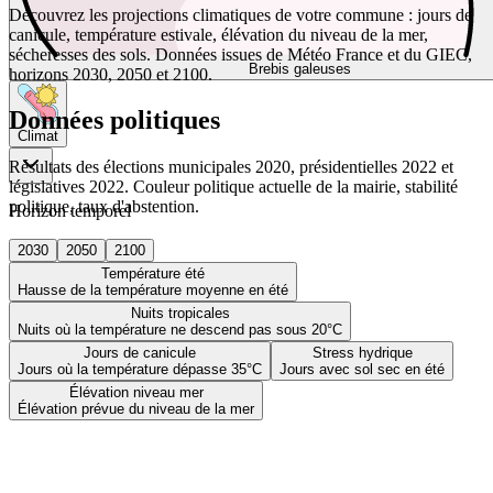
Découvrez les projections climatiques de votre commune : jours de
canicule, température estivale, élévation du niveau de la mer,
sécheresses des sols. Données issues de Météo France et du GIEC,
Brebis galeuses
horizons 2030, 2050 et 2100.
Données politiques
Climat
Résultats des élections municipales 2020, présidentielles 2022 et
législatives 2022. Couleur politique actuelle de la mairie, stabilité
politique, taux d'abstention.
Horizon temporel
2030
2050
2100
Température été
Hausse de la température moyenne en été
Nuits tropicales
Nuits où la température ne descend pas sous 20°C
Jours de canicule
Stress hydrique
Jours où la température dépasse 35°C
Jours avec sol sec en été
Élévation niveau mer
Élévation prévue du niveau de la mer