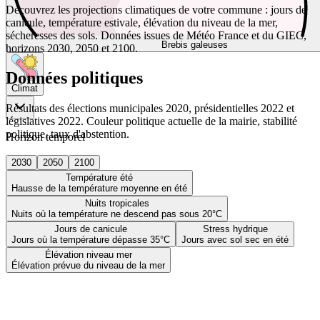
Découvrez les projections climatiques de votre commune : jours de
canicule, température estivale, élévation du niveau de la mer,
sécheresses des sols. Données issues de Météo France et du GIEC,
Brebis galeuses
horizons 2030, 2050 et 2100.
Données politiques
Climat
Résultats des élections municipales 2020, présidentielles 2022 et
législatives 2022. Couleur politique actuelle de la mairie, stabilité
politique, taux d'abstention.
Horizon temporel
2030
2050
2100
Température été
Hausse de la température moyenne en été
Nuits tropicales
Nuits où la température ne descend pas sous 20°C
Jours de canicule
Stress hydrique
Jours où la température dépasse 35°C
Jours avec sol sec en été
Élévation niveau mer
Élévation prévue du niveau de la mer