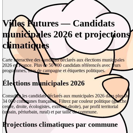
Villes Futures — Candidats
municipales 2026 et projections
climatiques
Carte interactive des candidats déclarés aux élections municipales
2026 en France. Plus de 50 000 candidats référencés avec leurs
programmes, sites de campagne et étiquettes politiques.
Élections municipales 2026
Consultez les candidats déclarés aux municipales 2026 dans plus de
34 000 communes françaises. Filtrez par couleur politique (gauche,
centre, droite, écologistes, extrême-droite), par profil territorial
(urbain, périurbain, rural) et par taille de commune.
Projections climatiques par commune