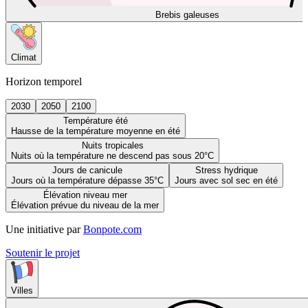
Brebis galeuses
Climat
Horizon temporel
2030
2050
2100
Température été
Hausse de la température moyenne en été
Nuits tropicales
Nuits où la température ne descend pas sous 20°C
Jours de canicule
Stress hydrique
Jours où la température dépasse 35°C
Jours avec sol sec en été
Élévation niveau mer
Élévation prévue du niveau de la mer
Une initiative par
Bonpote.com
Soutenir le projet
Villes