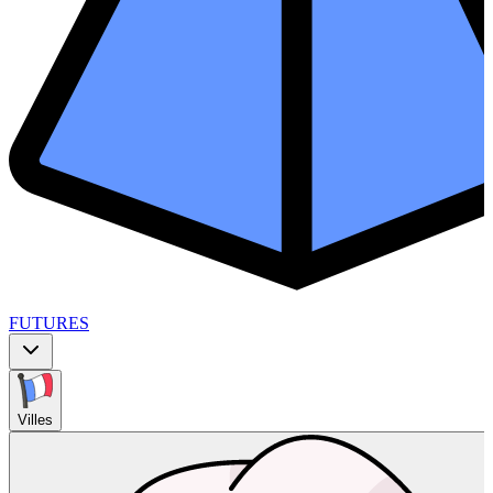
FUTURES
Villes