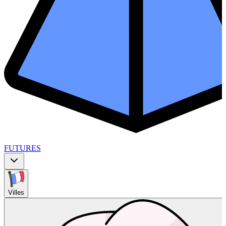
FUTURES
Villes