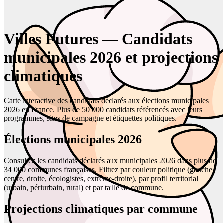
Villes Futures — Candidats
municipales 2026 et projections
climatiques
Carte interactive des candidats déclarés aux élections municipales
2026 en France. Plus de 50 000 candidats référencés avec leurs
programmes, sites de campagne et étiquettes politiques.
Élections municipales 2026
Consultez les candidats déclarés aux municipales 2026 dans plus de
34 000 communes françaises. Filtrez par couleur politique (gauche,
centre, droite, écologistes, extrême-droite), par profil territorial
(urbain, périurbain, rural) et par taille de commune.
Projections climatiques par commune