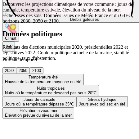
Découvrez les projections climatiques de votre commune : jours de
canicule, température estivale, élévation du niveau de la mer,
sécheresses des sols. Données issues de Météo France et du GIEC,
Brebis galeuses
horizons 2030, 2050 et 2100.
Données politiques
Climat
Résultats des élections municipales 2020, présidentielles 2022 et
législatives 2022. Couleur politique actuelle de la mairie, stabilité
politique, taux d'abstention.
Horizon temporel
2030
2050
2100
Température été
Hausse de la température moyenne en été
Nuits tropicales
Nuits où la température ne descend pas sous 20°C
Jours de canicule
Stress hydrique
Jours où la température dépasse 35°C
Jours avec sol sec en été
Élévation niveau mer
Élévation prévue du niveau de la mer