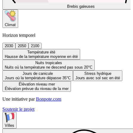
Brebis galeuses
Climat
Horizon temporel
2030
2050
2100
Température été
Hausse de la température moyenne en été
Nuits tropicales
Nuits où la température ne descend pas sous 20°C
Jours de canicule
Stress hydrique
Jours où la température dépasse 35°C
Jours avec sol sec en été
Élévation niveau mer
Élévation prévue du niveau de la mer
Une initiative par
Bonpote.com
Soutenir le projet
Villes